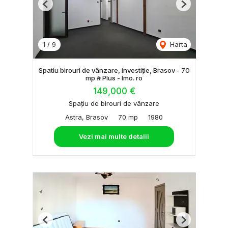
Previous
Next
1
/
9
Harta
Spatiu birouri de vânzare, investiție, Brasov - 70
mp # Plus - Imo. ro
149,000 €
Spațiu de birouri de vânzare
Astra, Brasov
70 mp
1980
Vezi mai multe detalii
Previous
Next