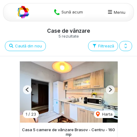
Sună acum
Meniu
Case de vânzare
5 rezultate
Caută din nou
Filtrează
Previous
Next
1
/
23
Harta
Casa 5 camere de vânzare Brasov - Centru - 160
mp