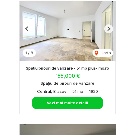
Previous
Next
1
/
8
Harta
Spatiu birouri de vanzare - 51 mp plus-imo.ro
155,000 €
Spațiu de birouri de vânzare
Central, Brasov
51 mp
1920
Vezi mai multe detalii