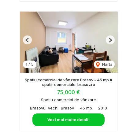
Previous
Next
1
/
5
Harta
Spatiu comercial de vânzare Brasov - 45 mp #
spatii-comerciale-brasov.ro
75,000 €
Spațiu comercial de vânzare
Brasovul Vechi, Brasov
45 mp
2010
Vezi mai multe detalii