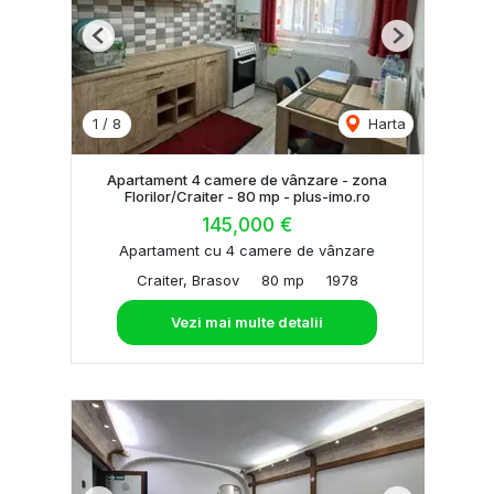
Previous
Next
1
/
8
Harta
Apartament 4 camere de vânzare - zona
Florilor/Craiter - 80 mp - plus-imo.ro
145,000 €
Apartament cu 4 camere de vânzare
Craiter, Brasov
80 mp
1978
Vezi mai multe detalii