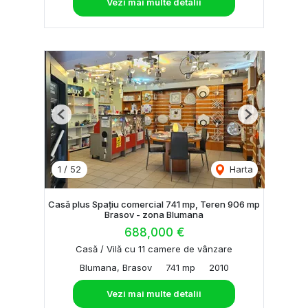
Vezi mai multe detalii
Previous
Next
1
/
52
Harta
Casă plus Spațiu comercial 741 mp, Teren 906 mp
Brasov - zona Blumana
688,000 €
Casă / Vilă cu 11 camere de vânzare
Blumana, Brasov
741 mp
2010
Vezi mai multe detalii