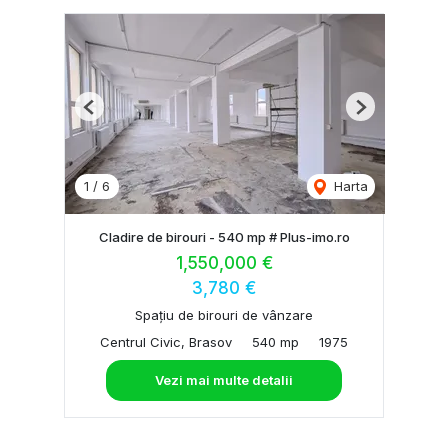
Previous
Next
1
/
6
Harta
Cladire de birouri - 540 mp # Plus-imo.ro
1,550,000 €
3,780 €
Spațiu de birouri de vânzare
Centrul Civic, Brasov
540 mp
1975
Vezi mai multe detalii