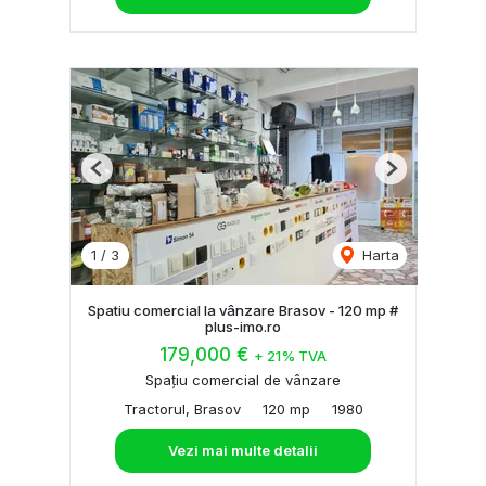
Previous
Next
1
/
3
Harta
Spatiu comercial la vânzare Brasov - 120 mp #
plus-imo.ro
179,000 €
+ 21% TVA
Spațiu comercial de vânzare
Tractorul, Brasov
120 mp
1980
Vezi mai multe detalii