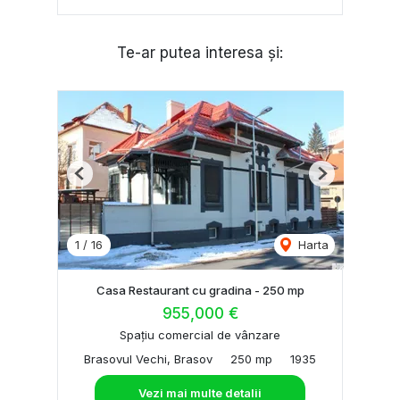
Te-ar putea interesa și:
Previous
Next
1
/
16
Harta
Casa Restaurant cu gradina - 250 mp
955,000 €
Spațiu comercial de vânzare
Brasovul Vechi, Brasov
250 mp
1935
Vezi mai multe detalii