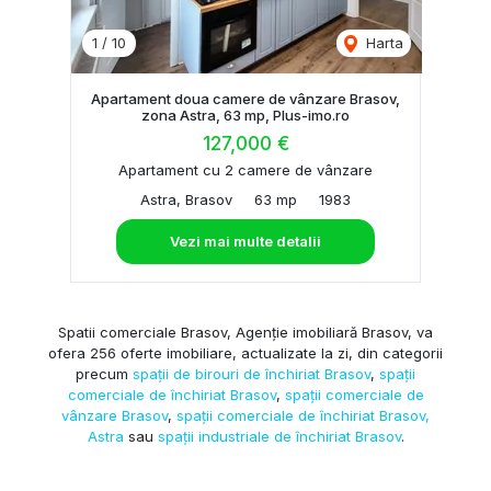
1
/
10
Harta
Apartament doua camere de vânzare Brasov,
zona Astra, 63 mp, Plus-imo.ro
127,000 €
Apartament cu 2 camere de vânzare
Astra, Brasov
63 mp
1983
Vezi mai multe detalii
Spatii comerciale Brasov, Agenție imobiliară Brasov, va
ofera 256 oferte imobiliare, actualizate la zi, din categorii
precum
spații de birouri de închiriat Brasov
,
spații
comerciale de închiriat Brasov
,
spații comerciale de
vânzare Brasov
,
spații comerciale de închiriat Brasov,
Astra
sau
spații industriale de închiriat Brasov
.