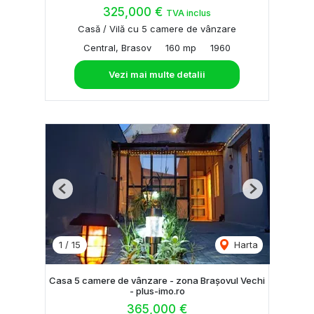
325,000 €
TVA inclus
Casă / Vilă cu 5 camere de vânzare
Central, Brasov
160 mp
1960
Vezi mai multe detalii
Previous
Next
1
/
15
Harta
Casa 5 camere de vânzare - zona Brașovul Vechi
- plus-imo.ro
365,000 €