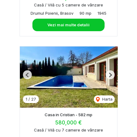
Casă / Vilă cu 5 camere de vânzare
Drumul Poienii, Brasov
90 mp
1945
Vezi mai multe detalii
Previous
Next
1
/
27
Harta
Casa in Cristian - 582 mp
580,000 €
Casă / Vilă cu 7 camere de vânzare