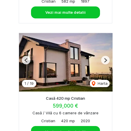
Cristian
582 mp
1897
Vezi mai multe detalii
Previous
Next
1
/
19
Harta
Casă 420 mp Cristian
599,000 €
Casă / Vilă cu 6 camere de vânzare
Cristian
420 mp
2020