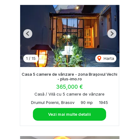
Previous
Next
1
/
15
Harta
Casa 5 camere de vânzare - zona Brașovul Vechi
- plus-imo.ro
365,000 €
Casă / Vilă cu 5 camere de vânzare
Drumul Poienii, Brasov
90 mp
1945
Vezi mai multe detalii