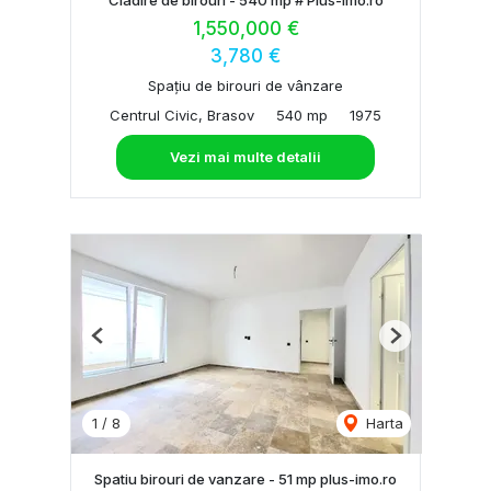
1,550,000 €
3,780 €
Spațiu de birouri de vânzare
Centrul Civic, Brasov
540 mp
1975
Vezi mai multe detalii
Previous
Next
1
/
8
Harta
Spatiu birouri de vanzare - 51 mp plus-imo.ro