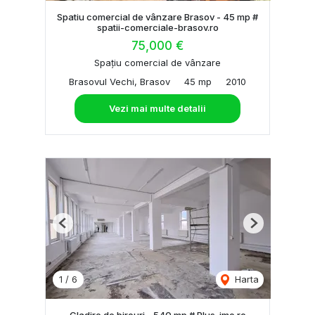
Spatiu comercial de vânzare Brasov - 45 mp #
spatii-comerciale-brasov.ro
75,000 €
Spațiu comercial de vânzare
Brasovul Vechi, Brasov
45 mp
2010
Vezi mai multe detalii
Previous
Next
1
/
6
Harta
Cladire de birouri - 540 mp # Plus-imo.ro