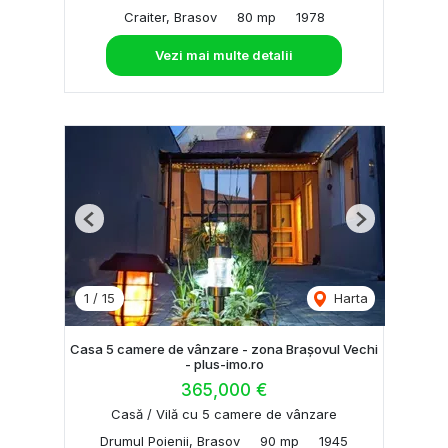
Craiter, Brasov
80 mp
1978
Vezi mai multe detalii
Previous
Next
1
/
15
Harta
Casa 5 camere de vânzare - zona Brașovul Vechi
- plus-imo.ro
365,000 €
Casă / Vilă cu 5 camere de vânzare
Drumul Poienii, Brasov
90 mp
1945