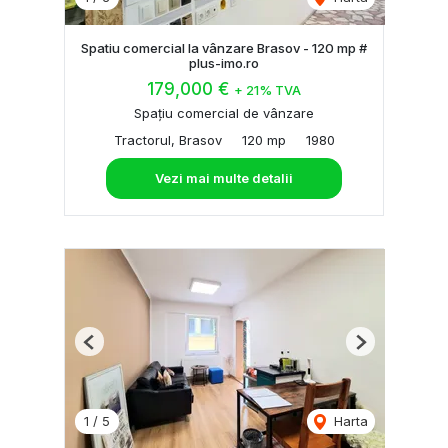
Spatiu comercial la vânzare Brasov - 120 mp #
plus-imo.ro
179,000 €
+ 21% TVA
Spațiu comercial de vânzare
Tractorul, Brasov
120 mp
1980
Vezi mai multe detalii
Previous
Next
1
/
5
Harta