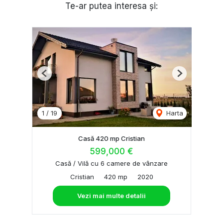
Te-ar putea interesa și:
Previous
Next
1
/
19
Harta
Casă 420 mp Cristian
599,000 €
Casă / Vilă cu 6 camere de vânzare
Cristian
420 mp
2020
Vezi mai multe detalii