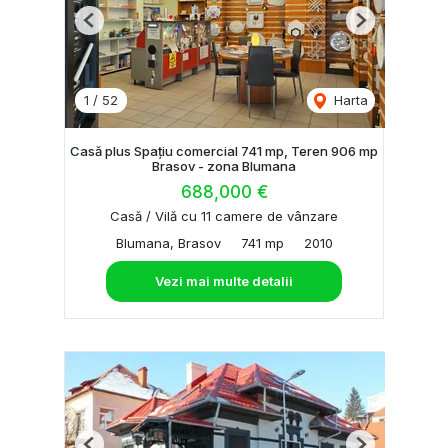
Previous
Next
1
/
52
Harta
Casă plus Spațiu comercial 741 mp, Teren 906 mp
Brasov - zona Blumana
688,000 €
Casă / Vilă cu 11 camere de vânzare
Blumana, Brasov
741 mp
2010
Vezi mai multe detalii