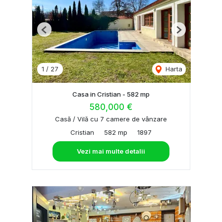
Previous
Next
1
/
27
Harta
Casa in Cristian - 582 mp
580,000 €
Casă / Vilă cu 7 camere de vânzare
Cristian
582 mp
1897
Vezi mai multe detalii