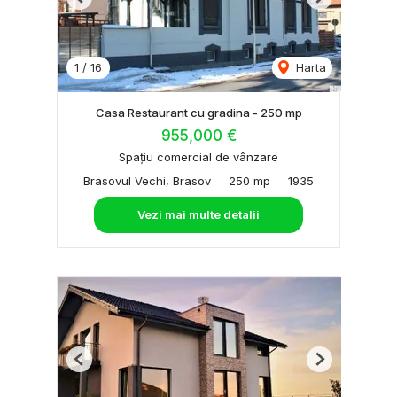
Previous
Next
1
/
16
Harta
Casa Restaurant cu gradina - 250 mp
955,000 €
Spațiu comercial de vânzare
Brasovul Vechi, Brasov
250 mp
1935
Vezi mai multe detalii
Previous
Next