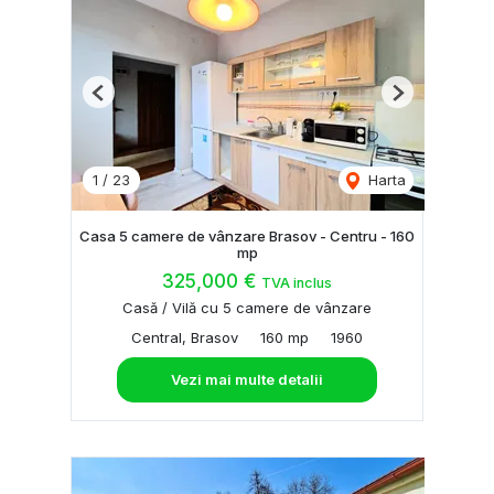
Previous
Next
1
/
23
Harta
Casa 5 camere de vânzare Brasov - Centru - 160
mp
325,000 €
TVA inclus
Casă / Vilă cu 5 camere de vânzare
Central, Brasov
160 mp
1960
Vezi mai multe detalii