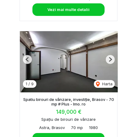
Vezi mai multe detalii
Previous
Next
1
/
9
Harta
Spatiu birouri de vânzare, investiție, Brasov - 70
mp # Plus - Imo. ro
149,000 €
Spațiu de birouri de vânzare
Astra, Brasov
70 mp
1980