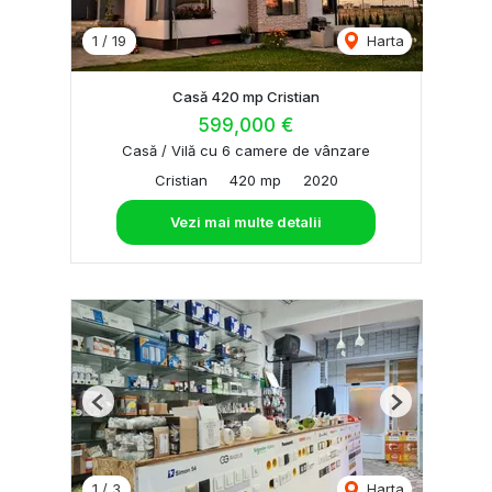
1
/
19
Harta
Casă 420 mp Cristian
599,000 €
Casă / Vilă cu 6 camere de vânzare
Cristian
420 mp
2020
Vezi mai multe detalii
Previous
Next
1
/
3
Harta