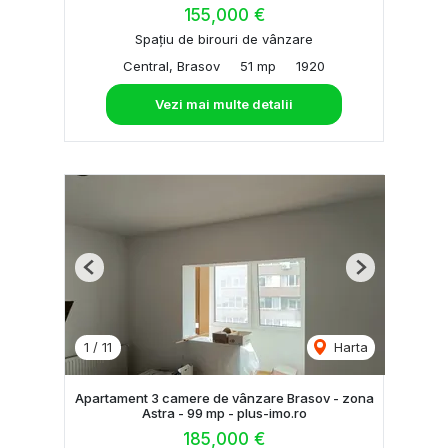
155,000 €
Spațiu de birouri de vânzare
Central, Brasov
51 mp
1920
Vezi mai multe detalii
Previous
Next
1
/
11
Harta
Apartament 3 camere de vânzare Brasov - zona
Astra - 99 mp - plus-imo.ro
185,000 €