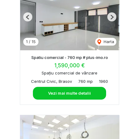
Previous
Next
1
/
15
Harta
Spatiu comercial - 760 mp # plus-imo.ro
1,590,000 €
Spațiu comercial de vânzare
Centrul Civic, Brasov
760 mp
1960
Vezi mai multe detalii