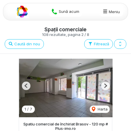
Sună acum
Meniu
Spații comerciale
108 rezultate, pagina 2 / 8
Caută din nou
Filtrează
Previous
Next
1
/
7
Harta
Spatiu comercial de închiriat Brasov - 120 mp #
Plus-imo.ro