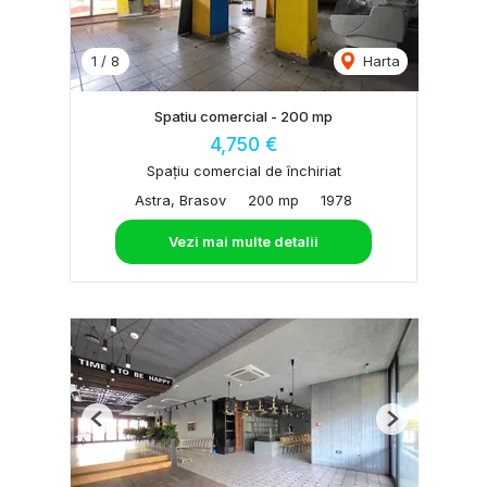
1
/
8
Harta
Spatiu comercial - 200 mp
4,750 €
Spațiu comercial de închiriat
Astra, Brasov
200 mp
1978
Vezi mai multe detalii
Previous
Next