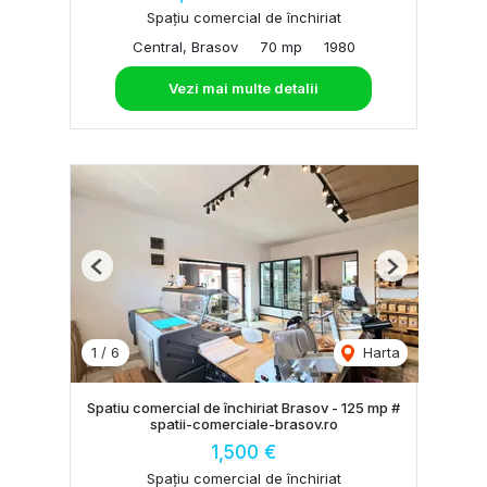
Spațiu comercial de închiriat
Central, Brasov
70 mp
1980
Vezi mai multe detalii
Previous
Next
1
/
6
Harta
Spatiu comercial de închiriat Brasov - 125 mp #
spatii-comerciale-brasov.ro
1,500 €
Spațiu comercial de închiriat