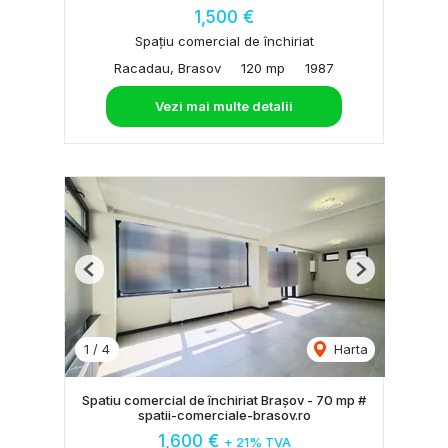
1,500 €
Spațiu comercial de închiriat
Racadau, Brasov
120 mp
1987
Vezi mai multe detalii
Previous
Next
1
/
4
Harta
Spatiu comercial de închiriat Brașov - 70 mp #
spatii-comerciale-brasov.ro
1,600 €
+ 21% TVA