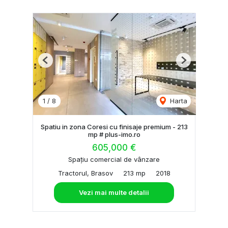
Previous
Next
1
/
8
Harta
Spatiu in zona Coresi cu finisaje premium - 213
mp # plus-imo.ro
605,000 €
Spațiu comercial de vânzare
Tractorul, Brasov
213 mp
2018
Vezi mai multe detalii