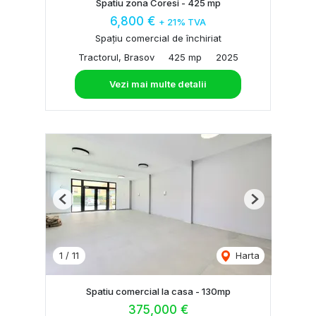
Spatiu zona Coresi - 425 mp
6,800 €
+ 21% TVA
Spațiu comercial de închiriat
Tractorul, Brasov
425 mp
2025
Vezi mai multe detalii
Previous
Next
1
/
11
Harta
Spatiu comercial la casa - 130mp
375,000 €