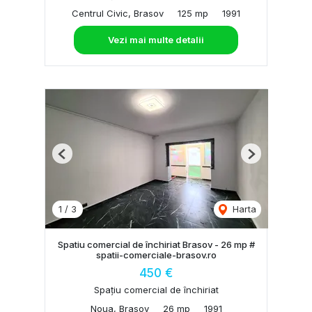
Centrul Civic, Brasov
125 mp
1991
Vezi mai multe detalii
Previous
Next
1
/
3
Harta
Spatiu comercial de închiriat Brasov - 26 mp #
spatii-comerciale-brasov.ro
450 €
Spațiu comercial de închiriat
Noua, Brasov
26 mp
1991