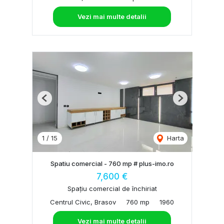
Vezi mai multe detalii
Previous
Next
1
/
15
Harta
Spatiu comercial - 760 mp # plus-imo.ro
7,600 €
Spațiu comercial de închiriat
Centrul Civic, Brasov
760 mp
1960
Vezi mai multe detalii