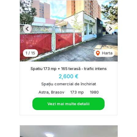
Previous
Next
1
/
15
Harta
Spatiu 173 mp + 165 terasă - trafic intens
2,600 €
Spațiu comercial de închiriat
Astra, Brasov
173 mp
1980
Vezi mai multe detalii