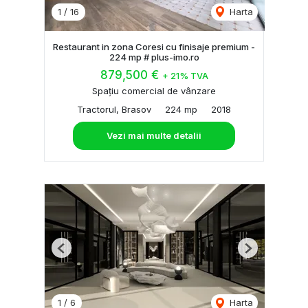
1
/
16
Harta
Restaurant in zona Coresi cu finisaje premium -
224 mp # plus-imo.ro
879,500 €
+ 21% TVA
Spațiu comercial de vânzare
Tractorul, Brasov
224 mp
2018
Vezi mai multe detalii
Previous
Next
1
/
6
Harta