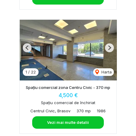
Previous
Next
1
/
22
Harta
Spațiu comercial zona Centru Civic - 370 mp
4,500 €
Spațiu comercial de închiriat
Centrul Civic, Brasov
370 mp
1986
Vezi mai multe detalii