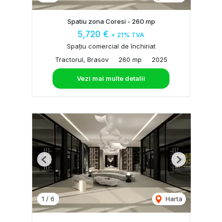
Spatiu zona Coresi - 260 mp
5,720 €
+ 21% TVA
Spațiu comercial de închiriat
Tractorul, Brasov
260 mp
2025
Vezi mai multe detalii
Previous
Next
1
/
6
Harta