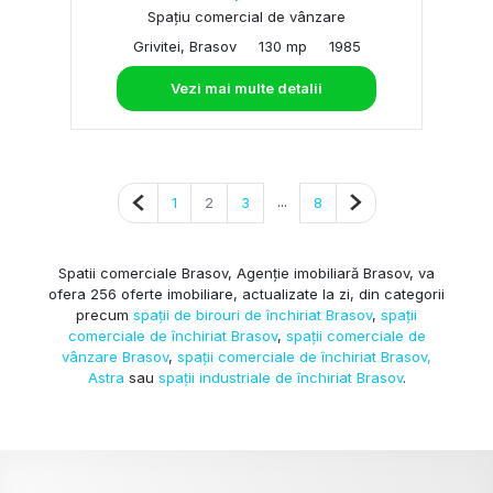
Spațiu comercial de vânzare
Grivitei, Brasov
130 mp
1985
Vezi mai multe detalii
Pagina anterioară
...
Pagina următoare
1
2
3
8
Spatii comerciale Brasov, Agenție imobiliară Brasov, va
ofera 256 oferte imobiliare, actualizate la zi, din categorii
precum
spații de birouri de închiriat Brasov
,
spații
comerciale de închiriat Brasov
,
spații comerciale de
vânzare Brasov
,
spații comerciale de închiriat Brasov,
Astra
sau
spații industriale de închiriat Brasov
.