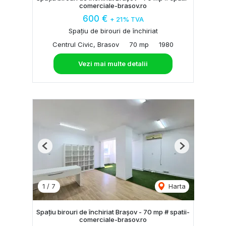
comerciale-brasov.ro
600 €
+ 21% TVA
Spațiu de birouri de închiriat
Centrul Civic, Brasov
70 mp
1980
Vezi mai multe detalii
Previous
Next
1
/
7
Harta
Spațiu birouri de închiriat Brașov - 70 mp # spatii-
comerciale-brasov.ro