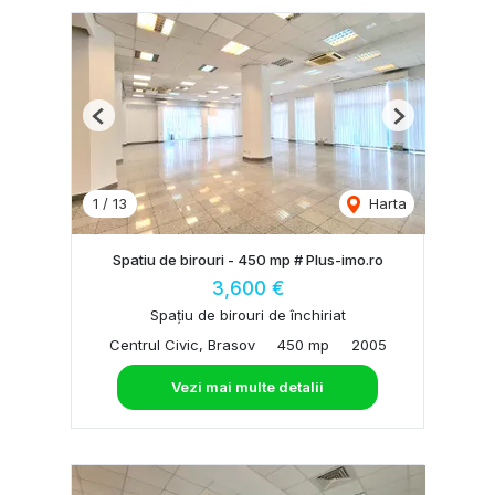
Previous
Next
1
/
13
Harta
Spatiu de birouri - 450 mp # Plus-imo.ro
3,600 €
Spațiu de birouri de închiriat
Centrul Civic, Brasov
450 mp
2005
Vezi mai multe detalii