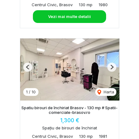
Centrul Civic, Brasov
130 mp
1980
Vezi mai multe detalii
Previous
Next
1
/
10
Harta
Spatiu birouri de închiriat Brasov - 130 mp # Spatii-
comerciale-brasov.ro
1,300 €
Spațiu de birouri de închiriat
Centrul Civic, Brasov
130 mp
1981