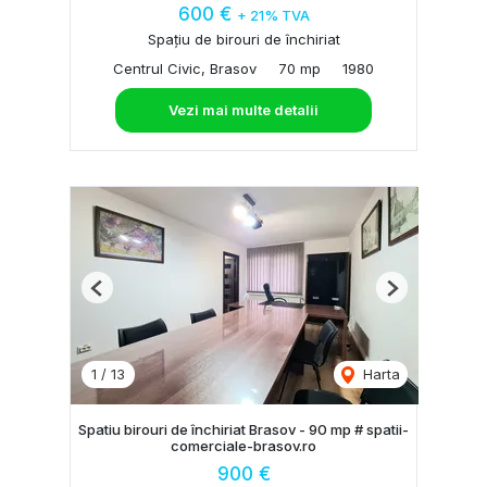
600 €
+ 21% TVA
Spațiu de birouri de închiriat
Centrul Civic, Brasov
70 mp
1980
Vezi mai multe detalii
Previous
Next
1
/
13
Harta
Spatiu birouri de închiriat Brasov - 90 mp # spatii-
comerciale-brasov.ro
900 €