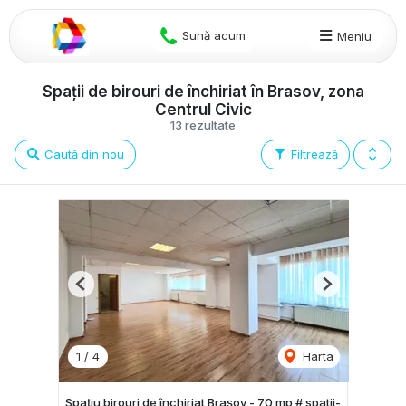
Sună acum
Meniu
Spații de birouri de închiriat în Brasov, zona
Centrul Civic
13 rezultate
Caută din nou
Filtrează
Previous
Next
1
/
4
Harta
Spațiu birouri de închiriat Brașov - 70 mp # spatii-