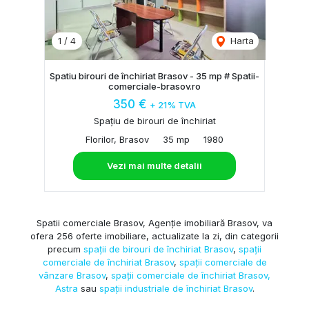
1
/
4
Harta
Spatiu birouri de închiriat Brasov - 35 mp # Spatii-
comerciale-brasov.ro
350 €
+ 21% TVA
Spațiu de birouri de închiriat
Florilor, Brasov
35 mp
1980
Vezi mai multe detalii
Spatii comerciale Brasov, Agenție imobiliară Brasov, va
ofera 256 oferte imobiliare, actualizate la zi, din categorii
precum
spații de birouri de închiriat Brasov
,
spații
comerciale de închiriat Brasov
,
spații comerciale de
vânzare Brasov
,
spații comerciale de închiriat Brasov,
Astra
sau
spații industriale de închiriat Brasov
.