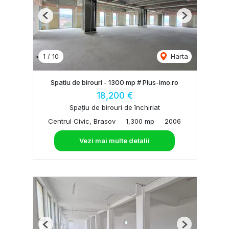
Previous
Next
1
/
10
Harta
Spatiu de birouri - 1300 mp # Plus-imo.ro
18,200 €
Spațiu de birouri de închiriat
Centrul Civic, Brasov
1,300 mp
2006
Vezi mai multe detalii
Previous
Next