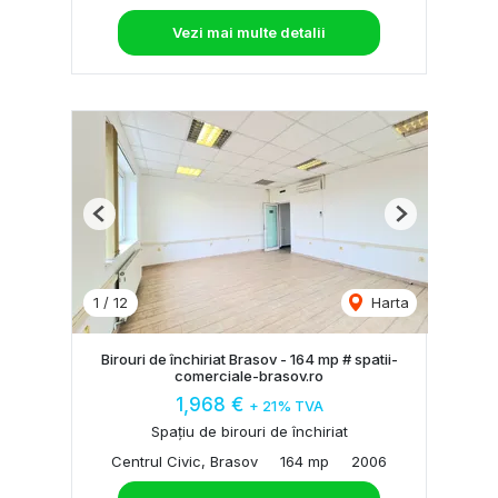
Vezi mai multe detalii
Previous
Next
1
/
12
Harta
Birouri de închiriat Brasov - 164 mp # spatii-
comerciale-brasov.ro
1,968 €
+ 21% TVA
Spațiu de birouri de închiriat
Centrul Civic, Brasov
164 mp
2006