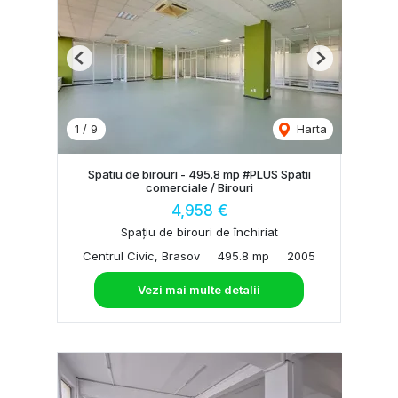
Previous
Next
1
/
9
Harta
Spatiu de birouri - 495.8 mp #PLUS Spatii
comerciale / Birouri
4,958 €
Spațiu de birouri de închiriat
Centrul Civic, Brasov
495.8 mp
2005
Vezi mai multe detalii