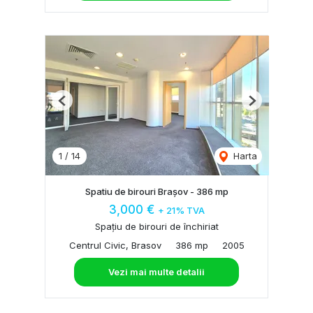
Previous
Next
1
/
14
Harta
Spatiu de birouri Brașov - 386 mp
3,000 €
+ 21% TVA
Spațiu de birouri de închiriat
Centrul Civic, Brasov
386 mp
2005
Vezi mai multe detalii