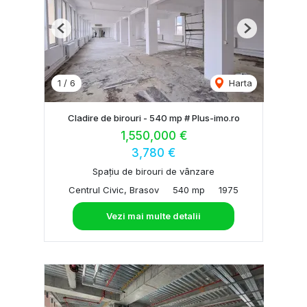
Previous
Next
1
/
6
Harta
Cladire de birouri - 540 mp # Plus-imo.ro
1,550,000 €
3,780 €
Spațiu de birouri de vânzare
Centrul Civic, Brasov
540 mp
1975
Vezi mai multe detalii