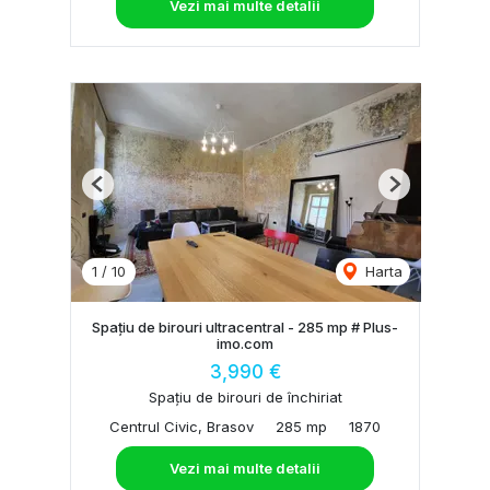
Vezi mai multe detalii
Previous
Next
1
/
10
Harta
Spațiu de birouri ultracentral - 285 mp # Plus-
imo.com
3,990 €
Spațiu de birouri de închiriat
Centrul Civic, Brasov
285 mp
1870
Vezi mai multe detalii