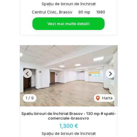
Spațiu de birouri de închiriat
Centrul Civic, Brasov
90 mp
1980
Vezi mai multe detalii
Previous
Next
1
/
9
Harta
Spatiu birouri de închiriat Brasov - 130 mp # spatii-
comerciale-brasov.ro
1,300 €
Spațiu de birouri de închiriat