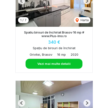
Previous
Next
1
/
7
Harta
Spatiu birouri de închiriat Brasov 16 mp #
www.Plus-Imo.ro
340 €
Spațiu de birouri de închiriat
Grivitei, Brasov
16 mp
2020
Vezi mai multe detalii
Previous
Next