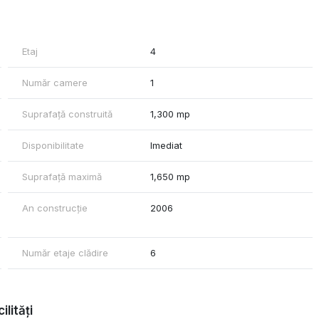
rpuri de iluminat, mocheta, generator de urgență, podea flotanta,
Etaj
4
Număr camere
1
Suprafață construită
1,300 mp
Disponibilitate
Imediat
Suprafață maximă
1,650 mp
An construcție
2006
Număr etaje clădire
6
ilități