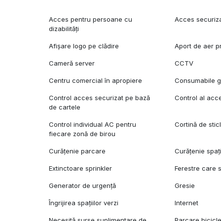
Acces pentru persoane cu
Acces securiz
dizabilități
Afișare logo pe clădire
Aport de aer p
Cameră server
CCTV
Centru comercial în apropiere
Consumabile gr
Control acces securizat pe bază
Control al acc
de cartele
Control individual AC pentru
Cortină de stic
fiecare zonă de birou
Curățenie parcare
Curățenie spaț
Extinctoare sprinkler
Ferestre care 
Generator de urgență
Gresie
Îngrijirea spațiilor verzi
Internet
Necesită surse suplimentare de
Parcare bicicl