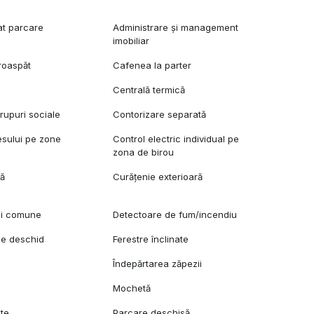
at parcare
Administrare și management
imobiliar
roaspăt
Cafenea la parter
Centrală termică
upuri sociale
Contorizare separată
esului pe zone
Control electric individual pe
zona de birou
lă
Curățenie exterioară
ii comune
Detectoare de fum/incendiu
se deschid
Ferestre înclinate
Îndepărtarea zăpezii
Mochetă
ete
Parcare deschisă