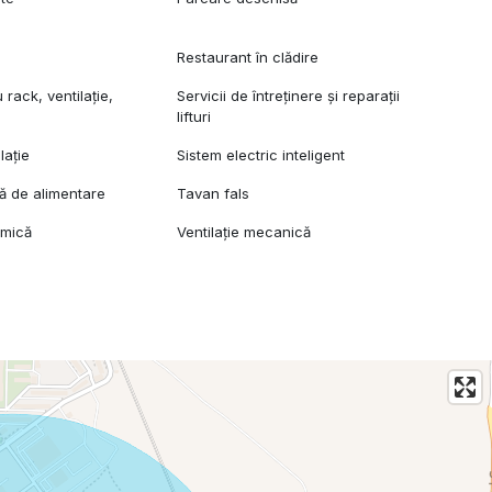
Restaurant în clădire
rack, ventilație,
Servicii de întreținere și reparații
lifturi
lație
Sistem electric inteligent
lă de alimentare
Tavan fals
amică
Ventilație mecanică