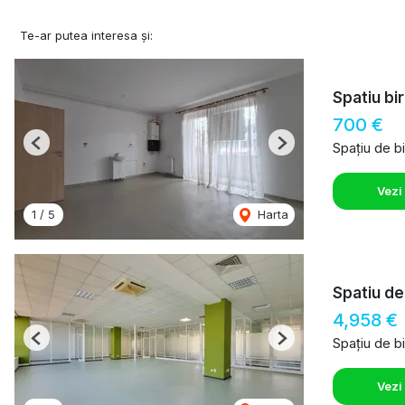
Te-ar putea interesa și:
Spatiu bir
700 €
Spațiu de bi
Previous
Next
Vezi
1
/
5
Harta
Spatiu de
4,958 €
Spațiu de bi
Previous
Next
Vezi