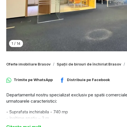
1
/
14
Oferte imobiliare Brasov
Spații de birouri de închiriat Brasov
Trimite pe
WhatsApp
Distribuie pe
Facebook
Departamentul nostru specializat exclusiv pe spatii comerciale 
urmatoarele caracteristici:
- Suprafata inchiriabila - 740 mp
- Inaltime spatiu – 3 m
- Compartimentare – open space, grupuri sanitare, spatiu de de
Citește mai mult