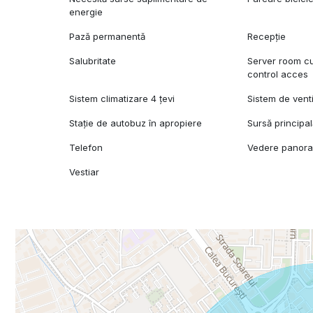
energie
Pază permanentă
Recepție
Salubritate
Server room cu 
control acces
Sistem climatizare 4 țevi
Sistem de venti
Stație de autobuz în apropiere
Sursă principa
Telefon
Vedere panor
Vestiar