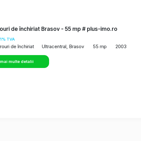
rouri de închiriat Brasov - 55 mp # plus-imo.ro
21% TVA
rouri de închiriat
Ultracentral, Brasov
55 mp
2003
 mai multe detalii