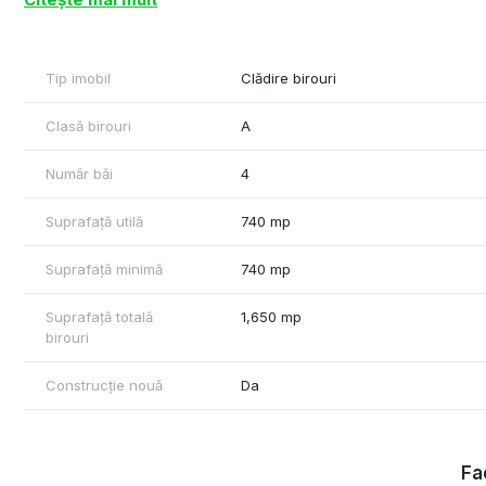
- Acces transport in comun - 50 m distanta fata de imobil
- Dotari si finisaje - HVAC sistem, ascensor, tavan casetat, co
sistem de alarma, receptie, grupuri sanitare
Tip imobil
Clădire birouri
Cu respect,
Rares Feraru – Commercial Real Estate Specialist
Clasă birouri
A
Plus Imo
Tel: +40790070077
Număr băi
4
Suprafață utilă
740 mp
Suprafață minimă
740 mp
Suprafață totală
1,650 mp
birouri
Construcție nouă
Da
Fac