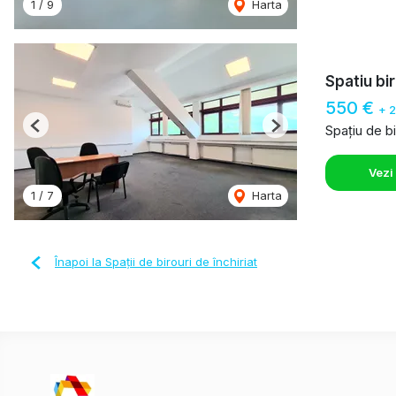
1
/
9
Harta
Spatiu bi
550 €
+ 
Spațiu de bi
Previous
Next
Vezi
1
/
7
Harta
Înapoi la Spații de birouri de închiriat