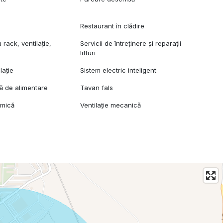
Restaurant în clădire
rack, ventilație,
Servicii de întreținere și reparații
lifturi
lație
Sistem electric inteligent
lă de alimentare
Tavan fals
amică
Ventilație mecanică