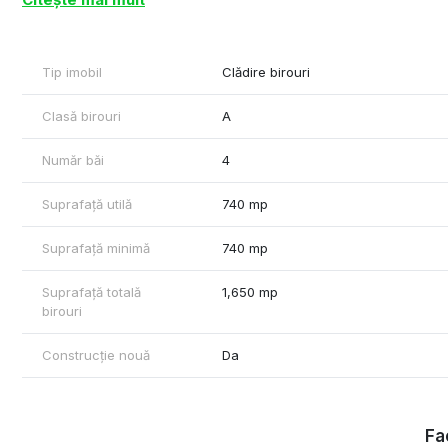
- Acces transport in comun - 50 m distanta fata de imobil
- Dotari si finisaje - HVAC sistem, ascensor, tavan casetat, co
sistem de alarma, receptie, grupuri sanitare
Tip imobil
Clădire birouri
Cu respect,
Rares Feraru – Commercial Real Estate Specialist
Clasă birouri
A
Plus Imo
Tel: +40790070077
Număr băi
4
Suprafață utilă
740 mp
Suprafață minimă
740 mp
Suprafață totală
1,650 mp
birouri
Construcție nouă
Da
Fac