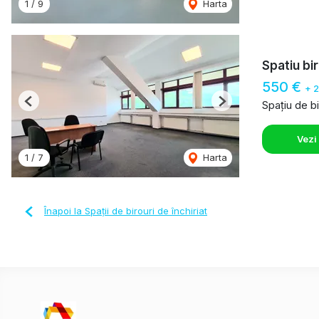
1
/
9
Harta
Spatiu bi
550 €
+ 
Spațiu de bi
Previous
Next
Vezi
1
/
7
Harta
Înapoi la Spații de birouri de închiriat