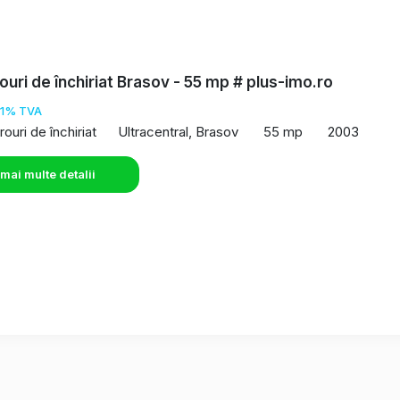
rouri de închiriat Brasov - 55 mp # plus-imo.ro
21% TVA
rouri de închiriat
Ultracentral, Brasov
55 mp
2003
 mai multe detalii