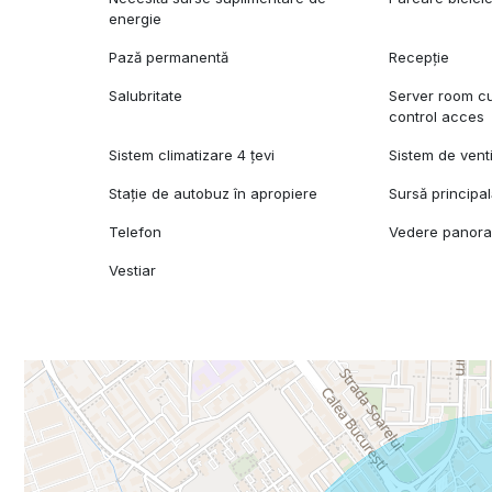
energie
Pază permanentă
Recepție
Salubritate
Server room cu 
control acces
Sistem climatizare 4 țevi
Sistem de venti
Stație de autobuz în apropiere
Sursă principa
Telefon
Vedere panor
Vestiar