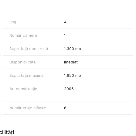
rpuri de iluminat, mocheta, generator de urgență, podea flotanta,
Etaj
4
Număr camere
1
Suprafață construită
1,300 mp
Disponibilitate
Imediat
Suprafață maximă
1,650 mp
An construcție
2006
Număr etaje clădire
6
ilități