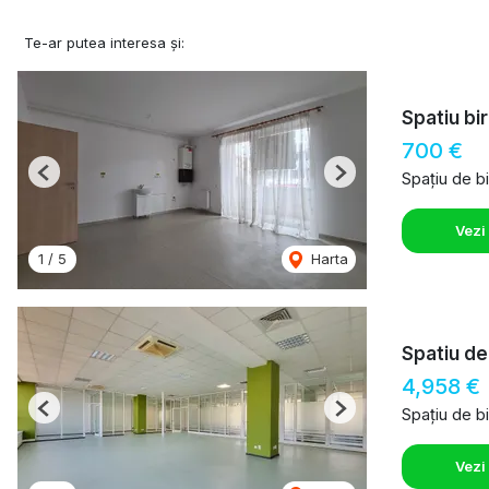
Te-ar putea interesa și:
Spatiu bir
700 €
Spațiu de bi
Previous
Next
Vezi
1
/
5
Harta
Spatiu de
4,958 €
Spațiu de bi
Previous
Next
Vezi