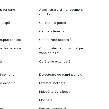
at parcare
Administrare și management
imobiliar
roaspăt
Cafenea la parter
Centrală termică
upuri sociale
Contorizare separată
esului pe zone
Control electric individual pe
zona de birou
lă
Curățenie exterioară
ii comune
Detectoare de fum/incendiu
se deschid
Ferestre înclinate
Îndepărtarea zăpezii
Mochetă
ete
Parcare deschisă