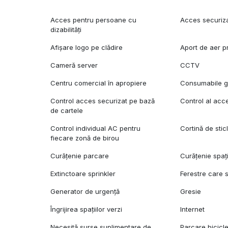
Acces pentru persoane cu
Acces securiz
dizabilități
Afișare logo pe clădire
Aport de aer p
Cameră server
CCTV
Centru comercial în apropiere
Consumabile gr
Control acces securizat pe bază
Control al acc
de cartele
Control individual AC pentru
Cortină de stic
fiecare zonă de birou
Curățenie parcare
Curățenie spaț
Extinctoare sprinkler
Ferestre care 
Generator de urgență
Gresie
Îngrijirea spațiilor verzi
Internet
Necesită surse suplimentare de
Parcare bicicl