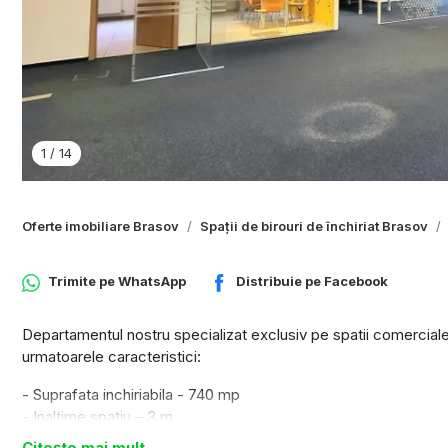
1
/
14
Oferte imobiliare Brasov
Spații de birouri de închiriat Brasov
Trimite pe
WhatsApp
Distribuie pe
Facebook
Departamentul nostru specializat exclusiv pe spatii comerciale 
urmatoarele caracteristici:
- Suprafata inchiriabila - 740 mp
- Inaltime spatiu – 3 m
- Compartimentare – open space, grupuri sanitare, spatiu de de
Citește mai mult