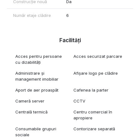
Construcție nouă
Da
Număr etaje clădire
6
Facilități
Acces pentru persoane
Acces securizat parcare
cu dizabilități
Administrare și
Afișare logo pe clădire
management imobiliar
Aport de aer proaspăt
Cafenea la parter
Cameră server
CCTV
Centrală termică
Centru comercial în
apropiere
Consumabile grupuri
Contorizare separată
sociale