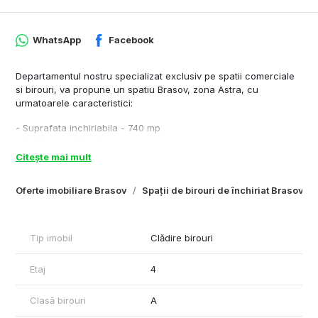
WhatsApp
Facebook
Departamentul nostru specializat exclusiv pe spatii comerciale
si birouri, va propune un spatiu Brasov, zona Astra, cu
urmatoarele caracteristici:
- Suprafata inchiriabila - 740 mp
- Inaltime spatiu – 3 m
- Compartimentare – open space, grupuri sanitare, spatiu de
Citește mai mult
depozitare, hol, chicineta
- Acces transport in comun - 50 m distanta fata de imobil
Oferte imobiliare Brasov
Spații de birouri de închiriat Brasov
- Dotari si finisaje - HVAC sistem, ascensor, tavan casetat,
corpuri de iluminat, mocheta, generator de urgență, podea
flotanta, sistem de alarma, receptie, grupuri sanitare
Tip imobil
Clădire birouri
Cu respect,
Rares Feraru – Commercial Real Estate Specialist
Etaj
4
Plus Imo
Tel: +40790070077
Clasă birouri
A