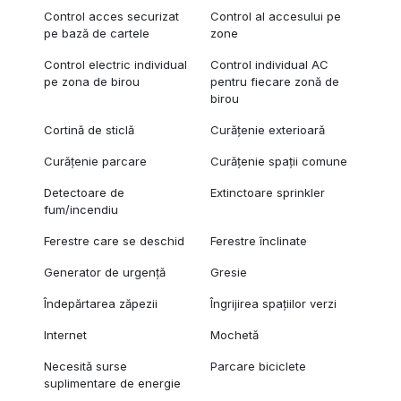
Control acces securizat
Control al accesului pe
pe bază de cartele
zone
Control electric individual
Control individual AC
pe zona de birou
pentru fiecare zonă de
birou
Cortină de sticlă
Curățenie exterioară
Curățenie parcare
Curățenie spații comune
Detectoare de
Extinctoare sprinkler
fum/incendiu
Ferestre care se deschid
Ferestre înclinate
Generator de urgență
Gresie
Îndepărtarea zăpezii
Îngrijirea spațiilor verzi
Internet
Mochetă
Necesită surse
Parcare biciclete
suplimentare de energie