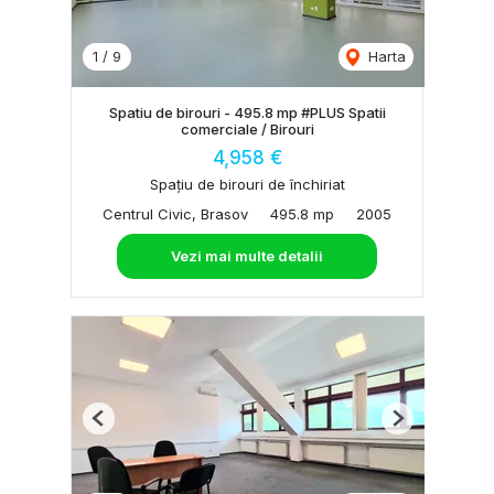
1
/
9
Harta
Spatiu de birouri - 495.8 mp #PLUS Spatii
comerciale / Birouri
4,958 €
Spațiu de birouri de închiriat
Centrul Civic, Brasov
495.8 mp
2005
Vezi mai multe detalii
Previous
Next