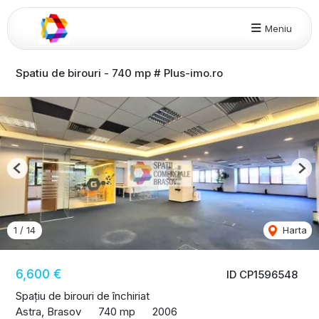
Meniu
Spatiu de birouri - 740 mp # Plus-imo.ro
Previous
Nex
1
/
14
Harta
6,600 €
ID CP1596548
Spațiu de birouri de închiriat
Astra, Brasov
740 mp
2006