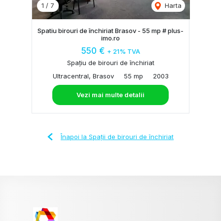
1
/
7
Harta
Spatiu birouri de închiriat Brasov - 55 mp # plus-
imo.ro
550 €
+ 21% TVA
Spațiu de birouri de închiriat
Ultracentral, Brasov
55 mp
2003
Vezi mai multe detalii
Înapoi la Spații de birouri de închiriat