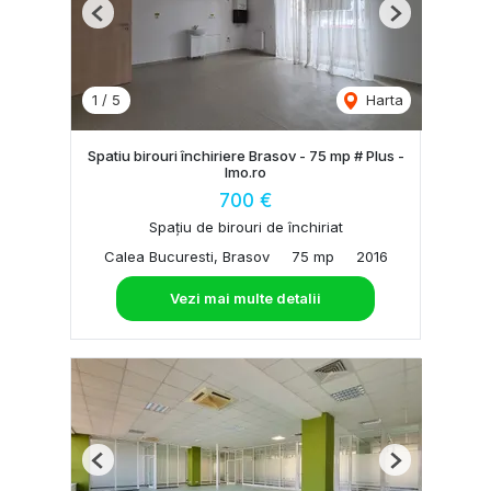
Previous
Next
1
/
5
Harta
Spatiu birouri închiriere Brasov - 75 mp # Plus -
Imo.ro
700 €
Spațiu de birouri de închiriat
Calea Bucuresti, Brasov
75 mp
2016
Vezi mai multe detalii
Previous
Next