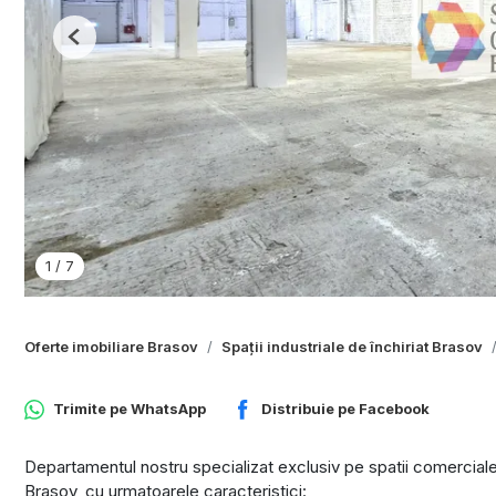
Previous
1
/
7
Oferte imobiliare Brasov
Spații industriale de închiriat Brasov
Trimite pe
WhatsApp
Distribuie pe
Facebook
Departamentul nostru specializat exclusiv pe spatii comerciale
Brasov, cu urmatoarele caracteristici: