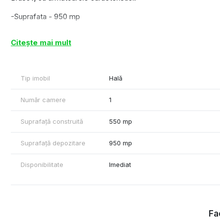
-Suprafata - 950 mp
- doc de incarcare marfa si rampa
Citește mai mult
-Dotari si finisaje -poarta sectionala, hidranti, pardoseala de 
- Service chage 0.8 euro/mp
Tip imobil
Hală
Cu stima,
Număr camere
1
Rareș Feraru - Comercial Real Estate Specialist
www.plus-imo.ro
Suprafață construită
550 mp
www.Spatiicomercialebrașov.ro
www.Halebrasov.ro
Suprafață depozitare
950 mp
www.Birouribrasov.ro
Disponibilitate
Imediat
Tel +40790070077
Fac