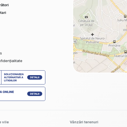
ători
tari
es
fidențialitate
 vile
Vânzări terenuri