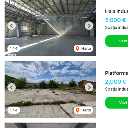
Hala indu
5,000 €
Spațiu indust
Previous
Next
Vezi
1
/
4
Harta
Platforma
2,000 €
Spațiu indust
Previous
Next
Vezi
1
/
4
Harta