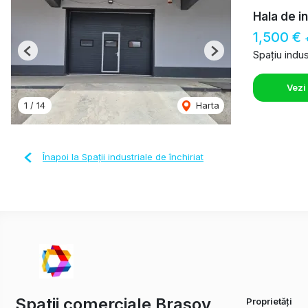
Hala de i
1,500 €
Spațiu indust
Previous
Next
Vezi
1
/
14
Harta
Înapoi la Spații industriale de închiriat
Spatii comerciale Brasov
Proprietăți