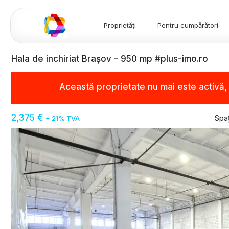
Proprietăți
Pentru cumpărători
Hala de inchiriat Brașov - 950 mp #plus-imo.ro
Această proprietate nu mai este activă
2,375 €
Spaț
+ 21% TVA