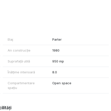
cimenet, 380 w, acces tir
Etaj
Parter
An construcție
1980
Suprafață utilă
950 mp
Înălțime interioară
8.0
Compartimentare
Open space
spațiu
ilități