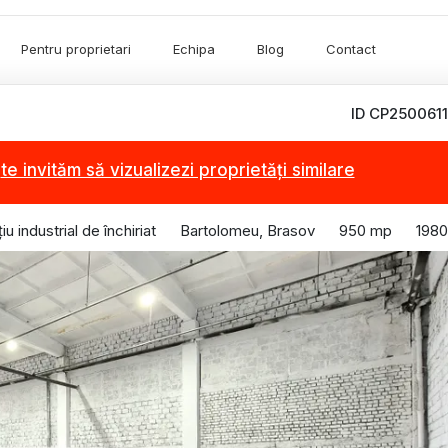
Pentru proprietari
Echipa
Blog
Contact
ID CP2500611
,
te invităm să vizualizezi proprietăți similare
iu industrial de închiriat
Bartolomeu, Brasov
950 mp
1980