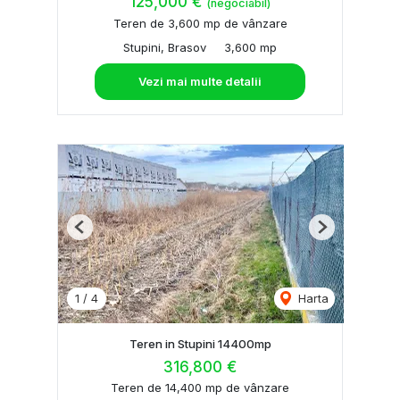
125,000 €
(negociabil)
Teren de 3,600 mp de vânzare
Stupini, Brasov
3,600 mp
Vezi mai multe detalii
Previous
Next
1
/
4
Harta
Teren in Stupini 14400mp
316,800 €
Teren de 14,400 mp de vânzare