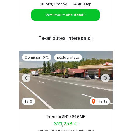
Stupini, Brasov
14,400 mp
Vezi mai multe detalii
Te-ar putea interesa și:
Comision 0%
Exclusivitate
Previous
Next
1
/
6
Harta
Teren la DN1 7649 MP
321,258 €
Teren de 7,649 mp de vânzare