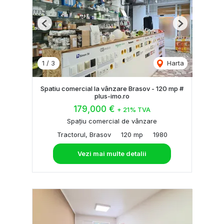
Previous
Next
1
/
3
Harta
Spatiu comercial la vânzare Brasov - 120 mp #
plus-imo.ro
179,000 €
+ 21% TVA
Spațiu comercial de vânzare
Tractorul, Brasov
120 mp
1980
Vezi mai multe detalii