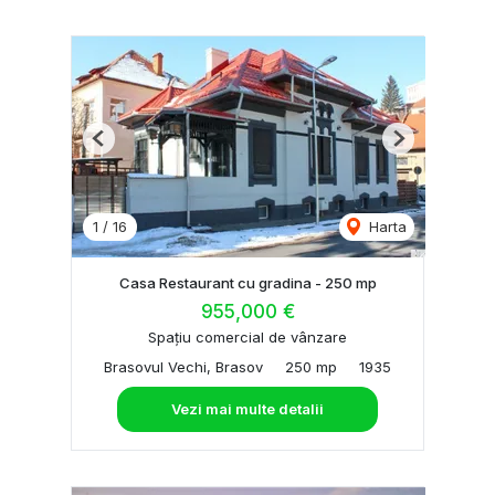
Previous
Next
1
/
16
Harta
Casa Restaurant cu gradina - 250 mp
955,000 €
Spațiu comercial de vânzare
Brasovul Vechi, Brasov
250 mp
1935
Vezi mai multe detalii