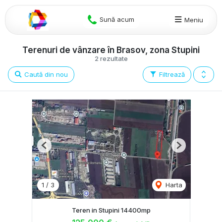
Sună acum
Meniu
Terenuri de vânzare în Brasov, zona Stupini
2 rezultate
Caută din nou
Filtrează
Previous
Next
1
/
3
Harta
Teren in Stupini 14400mp