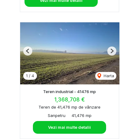
Vezi mai multe detalii
Previous
Next
1
/
4
Harta
Teren industrial - 41476 mp
1,368,708 €
Teren de 41,476 mp de vânzare
Sanpetru
41,476 mp
Vezi mai multe detalii