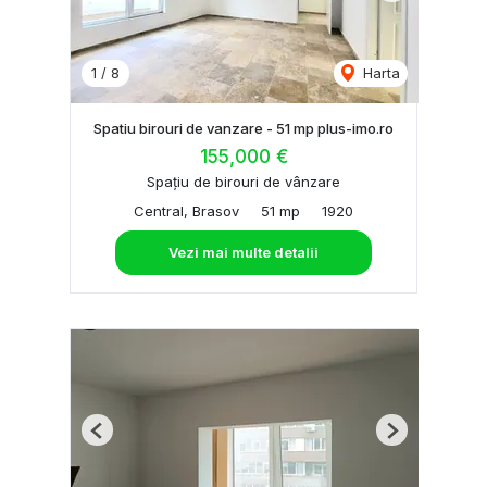
1
/
8
Harta
Spatiu birouri de vanzare - 51 mp plus-imo.ro
155,000 €
Spațiu de birouri de vânzare
Central, Brasov
51 mp
1920
Vezi mai multe detalii
Previous
Next