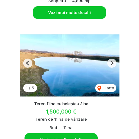
Sanpetru
4,800 mp
Vezi mai multe detalii
Previous
Next
1
/
5
Harta
Teren 11 ha cu heleșteu 3 ha
1,500,000 €
Teren de 11 ha de vânzare
Bod
11 ha