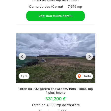
Cornu de Jos (Cornu)
7,649 mp
Vezi mai multe detalii
Previous
Next
1
/
3
Harta
Teren cu PUZ pentru showroom/ hala - 4800 mp
# plus-imo.ro
331,200 €
Teren de 4,800 mp de vânzare