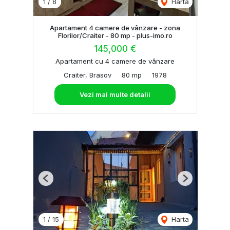
1
/
8
Harta
Apartament 4 camere de vânzare - zona
Florilor/Craiter - 80 mp - plus-imo.ro
145,000 €
Apartament cu 4 camere de vânzare
Craiter, Brasov
80 mp
1978
Vezi mai multe detalii
Previous
Next
1
/
15
Harta