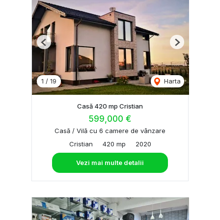
Previous
Next
1
/
19
Harta
Casă 420 mp Cristian
599,000 €
Casă / Vilă cu 6 camere de vânzare
Cristian
420 mp
2020
Vezi mai multe detalii