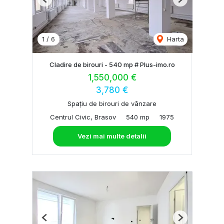
Previous
Next
1
/
6
Harta
Cladire de birouri - 540 mp # Plus-imo.ro
1,550,000 €
3,780 €
Spațiu de birouri de vânzare
Centrul Civic, Brasov
540 mp
1975
Vezi mai multe detalii
Previous
Next