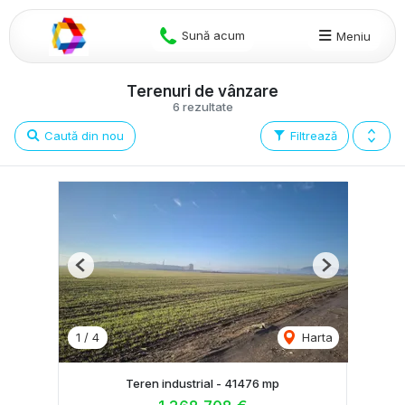
Sună acum
Meniu
Terenuri de vânzare
6 rezultate
Caută din nou
Filtrează
Previous
Next
1
/
4
Harta
Teren industrial - 41476 mp