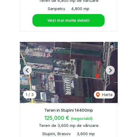
Teren de 4,800 mp de vânzare
Sanpetru
4,800 mp
Vezi mai multe detalii
Previous
Next
1
/
3
Harta
Teren in Stupini 14400mp
125,000 €
(negociabil)
Teren de 3,600 mp de vânzare
Stupini, Brasov
3,600 mp