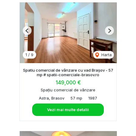
Previous
Next
1
/
9
Harta
Spatiu comercial de vânzare cu vad Brașov - 57
mp # spatii-comerciale-brasov.ro
149,000 €
Spațiu comercial de vânzare
Astra, Brasov
57 mp
1987
Vezi mai multe detalii