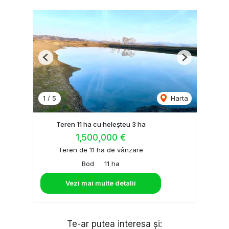
Previous
Next
1
/
5
Harta
Teren 11 ha cu heleșteu 3 ha
1,500,000 €
Teren de 11 ha de vânzare
Bod
11 ha
Vezi mai multe detalii
Te-ar putea interesa și: