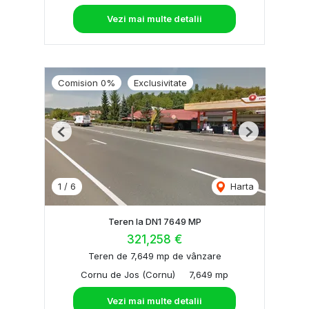
Vezi mai multe detalii
Comision 0%
Exclusivitate
Previous
Next
1
/
6
Harta
Teren la DN1 7649 MP
321,258 €
Teren de 7,649 mp de vânzare
Cornu de Jos (Cornu)
7,649 mp
Vezi mai multe detalii