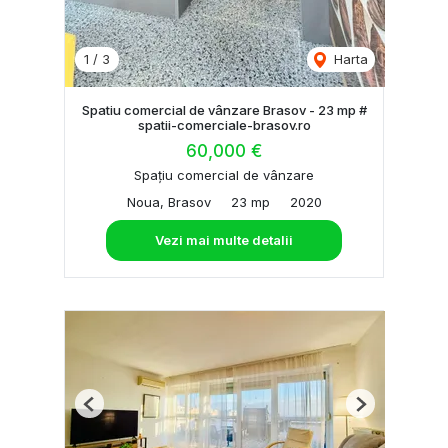
1
/
3
Harta
Spatiu comercial de vânzare Brasov - 23 mp #
spatii-comerciale-brasov.ro
60,000 €
Spațiu comercial de vânzare
Noua, Brasov
23 mp
2020
Vezi mai multe detalii
Previous
Next