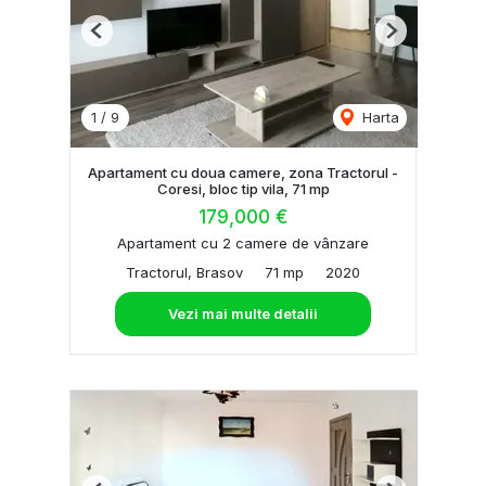
Previous
Next
1
/
9
Harta
Apartament cu doua camere, zona Tractorul -
Coresi, bloc tip vila, 71 mp
179,000 €
Apartament cu 2 camere de vânzare
Tractorul, Brasov
71 mp
2020
Vezi mai multe detalii