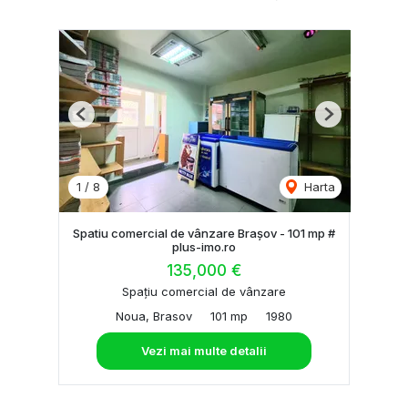
Previous
Next
1
/
8
Harta
Spatiu comercial de vânzare Brașov - 101 mp #
plus-imo.ro
135,000 €
Spațiu comercial de vânzare
Noua, Brasov
101 mp
1980
Vezi mai multe detalii