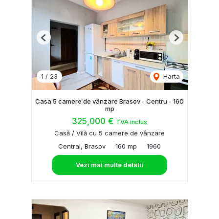
Previous
Next
1
/
23
Harta
Casa 5 camere de vânzare Brasov - Centru - 160
mp
325,000 €
TVA inclus
Casă / Vilă cu 5 camere de vânzare
Central, Brasov
160 mp
1960
Vezi mai multe detalii