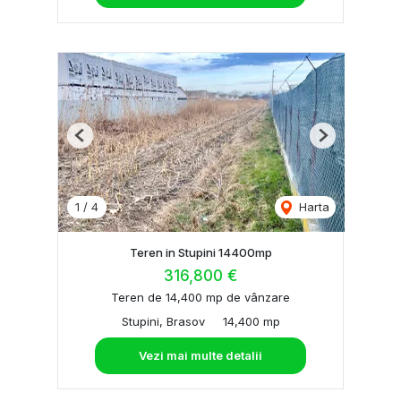
Previous
Next
1
/
4
Harta
Teren in Stupini 14400mp
316,800 €
Teren de 14,400 mp de vânzare
Stupini, Brasov
14,400 mp
Vezi mai multe detalii