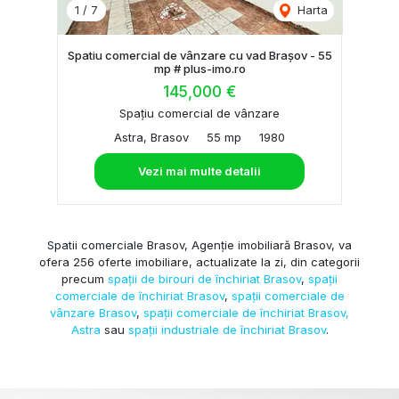
1
/
7
Harta
Spatiu comercial de vânzare cu vad Brașov - 55
mp # plus-imo.ro
145,000 €
Spațiu comercial de vânzare
Astra, Brasov
55 mp
1980
Vezi mai multe detalii
Spatii comerciale Brasov, Agenție imobiliară Brasov, va
ofera 256 oferte imobiliare, actualizate la zi, din categorii
precum
spații de birouri de închiriat Brasov
,
spații
comerciale de închiriat Brasov
,
spații comerciale de
vânzare Brasov
,
spații comerciale de închiriat Brasov,
Astra
sau
spații industriale de închiriat Brasov
.