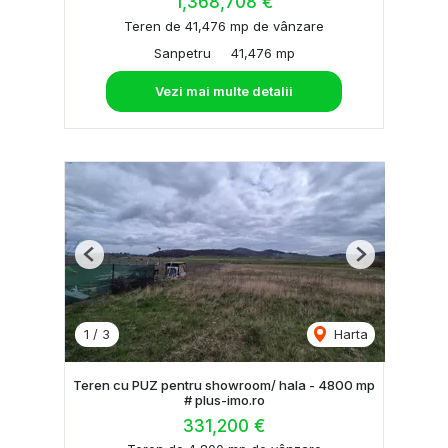
1,368,708 €
Teren de 41,476 mp de vânzare
Sanpetru
41,476 mp
Vezi mai multe detalii
Previous
Next
1
/
3
Harta
Teren cu PUZ pentru showroom/ hala - 4800 mp
# plus-imo.ro
331,200 €