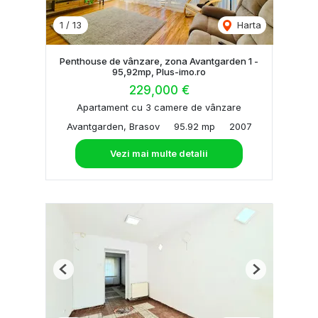
1
/
13
Harta
Penthouse de vânzare, zona Avantgarden 1 -
95,92mp, Plus-imo.ro
229,000 €
Apartament cu 3 camere de vânzare
Avantgarden, Brasov
95.92 mp
2007
Vezi mai multe detalii
Previous
Next