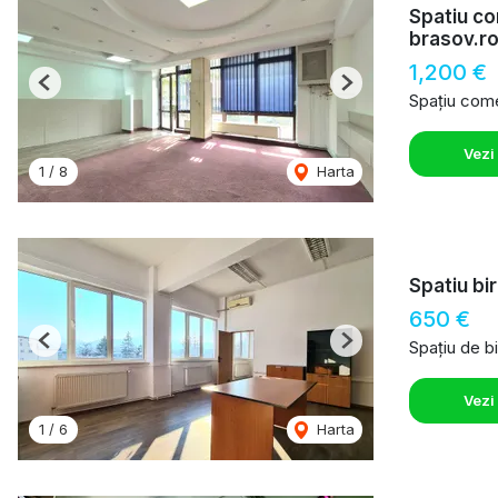
Spatiu co
brasov.r
1,200 €
Previous
Next
Spațiu comer
Vezi
1
/
8
Harta
Spatiu bi
650 €
Spațiu de bi
Previous
Next
Vezi
1
/
6
Harta