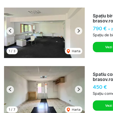
Spațiu bi
brasov.r
790 €
+ 
Previous
Next
Spațiu de bi
Vezi
1
/
3
Harta
Spatiu co
brasov.r
450 €
Previous
Next
Spațiu comer
Vezi
1
/
7
Harta