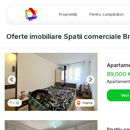
Proprietăți
Pentru cumpărători
Oferte imobiliare Spatii comerciale B
Apartamen
89,000 
Apartament
Previous
Next
Vezi
1
/
12
Harta
Spatiu co