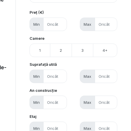
Preț (€)
Min
Max
Camere
1
2
3
4+
Suprafață utilă
le-
Min
Max
An construcție
Min
Max
Etaj
Min
Max