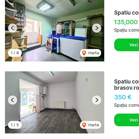
Spatiu co
135,000
Spațiu come
Previous
Next
Vezi
1
/
8
Harta
Spatiu co
brasov.r
350 €
Previous
Next
Spațiu comer
Vezi
1
/
5
Harta