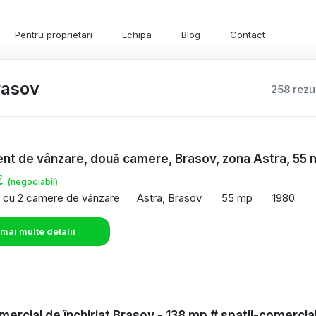
Pentru proprietari
Echipa
Blog
Contact
rasov
258 rezu
t de vânzare, două camere, Brasov, zona Astra, 55 
€
(negociabil)
 cu 2 camere de vânzare
Astra, Brasov
55 mp
1980
 mai multe detalii
mercial de închiriat Brasov - 138 mp # spatii-comercia