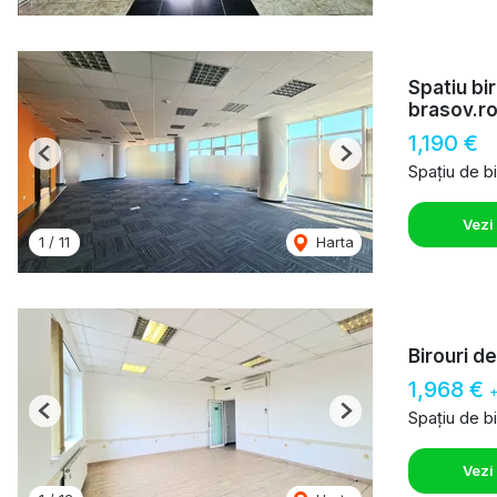
Spatiu bi
brasov.r
1,190 €
Previous
Next
Spațiu de bi
Vezi
1
/
11
Harta
Birouri d
1,968 €
Spațiu de bi
Previous
Next
Vezi