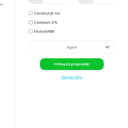
e-
Construcții noi
Comision 0%
Exclusivități
Agent
Șterge filtre