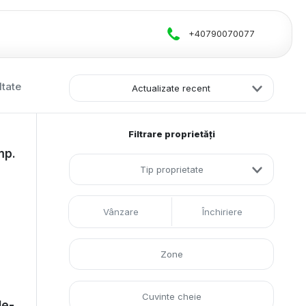
+40790070077
ltate
Actualizate recent
Filtrare proprietăți
mp.
Tip proprietate
Vânzare
Închiriere
le-