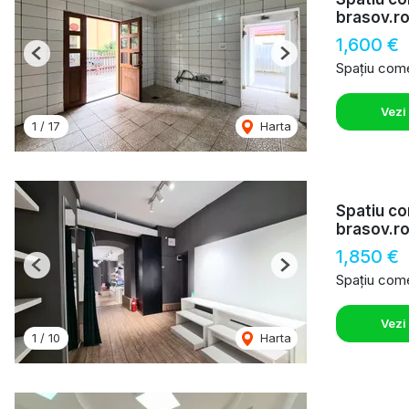
brasov.r
1,600 €
Previous
Next
Spațiu comer
Vezi
1
/
17
Harta
Spatiu co
brasov.r
1,850 €
Previous
Next
Spațiu comer
Vezi
1
/
10
Harta