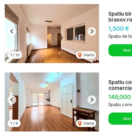
Spatiu bi
brasov.r
1,500 €
Previous
Next
Spațiu de bi
Vezi
1
/
13
Harta
Spatiu co
comercia
149,000
Previous
Next
Spațiu come
Vezi
1
/
9
Harta