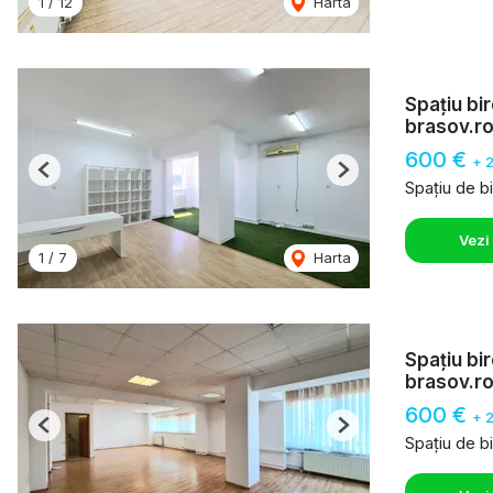
1
/
12
Harta
Spațiu bi
brasov.r
600 €
+ 
Previous
Next
Spațiu de bi
Vezi
1
/
7
Harta
Spațiu bi
brasov.r
600 €
+ 
Previous
Next
Spațiu de bi