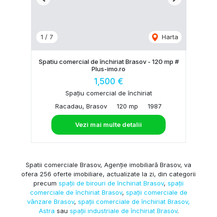
Previous
Next
1
/
7
Harta
Spatiu comercial de închiriat Brasov - 120 mp #
Plus-imo.ro
1,500 €
Spațiu comercial de închiriat
Racadau, Brasov
120 mp
1987
Vezi mai multe detalii
Spatii comerciale Brasov, Agenție imobiliară Brasov, va
ofera 256 oferte imobiliare, actualizate la zi, din categorii
precum
spații de birouri de închiriat Brasov
,
spații
comerciale de închiriat Brasov
,
spații comerciale de
vânzare Brasov
,
spații comerciale de închiriat Brasov,
Astra
sau
spații industriale de închiriat Brasov
.