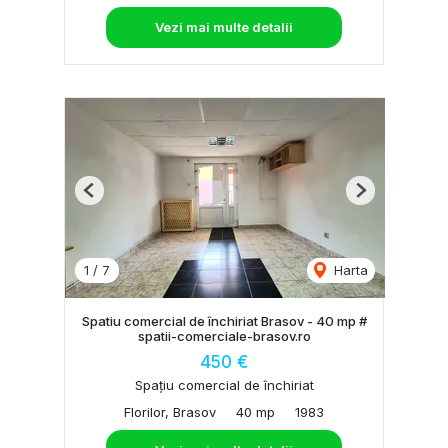
Vezi mai multe detalii
Previous
Next
1
/
7
Harta
Spatiu comercial de închiriat Brasov - 40 mp #
spatii-comerciale-brasov.ro
450 €
Spațiu comercial de închiriat
Florilor, Brasov
40 mp
1983