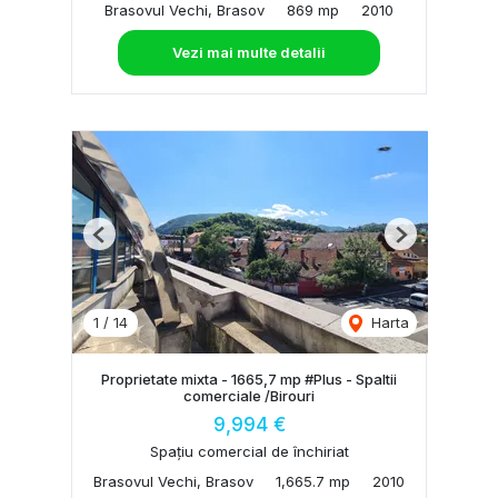
Brasovul Vechi, Brasov
869 mp
2010
Vezi mai multe detalii
Previous
Next
1
/
14
Harta
Proprietate mixta - 1665,7 mp #Plus - Spaltii
comerciale /Birouri
9,994 €
Spațiu comercial de închiriat
Brasovul Vechi, Brasov
1,665.7 mp
2010