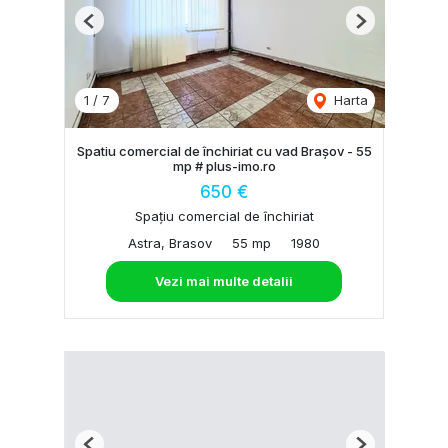
Previous
Next
1
/
7
Harta
Spatiu comercial de închiriat cu vad Brașov - 55
mp # plus-imo.ro
650 €
Spațiu comercial de închiriat
Astra, Brasov
55 mp
1980
Vezi mai multe detalii