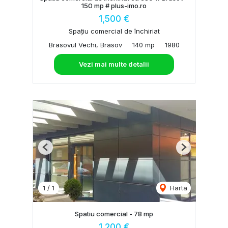
150 mp # plus-imo.ro
1,500 €
Spațiu comercial de închiriat
Brasovul Vechi, Brasov
140 mp
1980
Vezi mai multe detalii
Previous
Next
1
/
1
Harta
Spatiu comercial - 78 mp
1,200 €