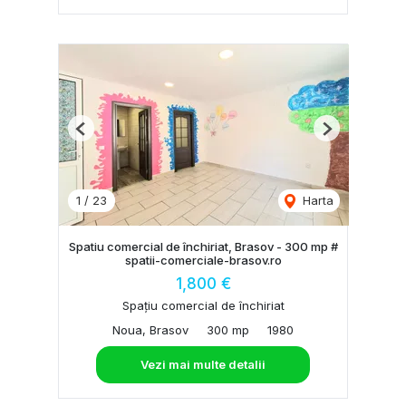
Previous
Next
1
/
23
Harta
Spatiu comercial de închiriat, Brasov - 300 mp #
spatii-comerciale-brasov.ro
1,800 €
Spațiu comercial de închiriat
Noua, Brasov
300 mp
1980
Vezi mai multe detalii