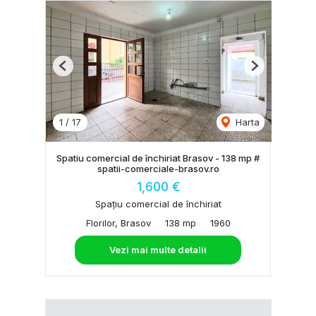
Previous
Next
1
/
17
Harta
Spatiu comercial de închiriat Brasov - 138 mp #
spatii-comerciale-brasov.ro
1,600 €
Spațiu comercial de închiriat
Florilor, Brasov
138 mp
1960
Vezi mai multe detalii