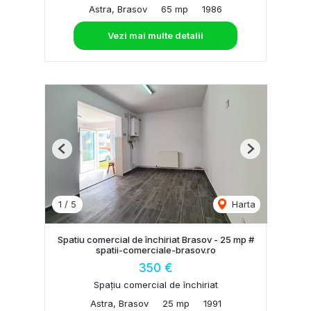
Astra, Brasov
65 mp
1986
Vezi mai multe detalii
Previous
Next
1
/
5
Harta
Spatiu comercial de închiriat Brasov - 25 mp #
spatii-comerciale-brasov.ro
350 €
Spațiu comercial de închiriat
Astra, Brasov
25 mp
1991