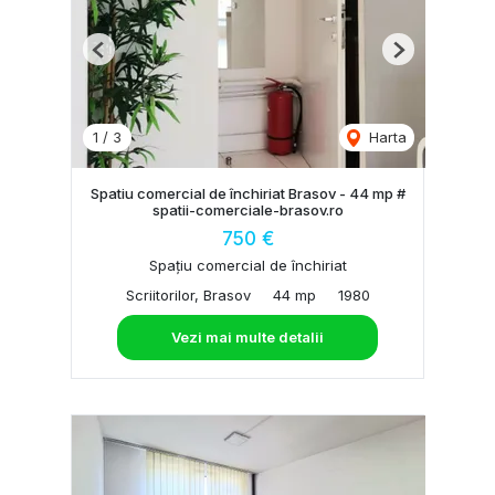
Previous
Next
1
/
3
Harta
Spatiu comercial de închiriat Brasov - 44 mp #
spatii-comerciale-brasov.ro
750 €
Spațiu comercial de închiriat
Scriitorilor, Brasov
44 mp
1980
Vezi mai multe detalii