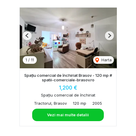
Previous
Next
1
/
11
Harta
Spațiu comercial de închiriat Brasov - 120 mp #
spatii-comerciale-brasov.ro
1,200 €
Spațiu comercial de închiriat
Tractorul, Brasov
120 mp
2005
Vezi mai multe detalii