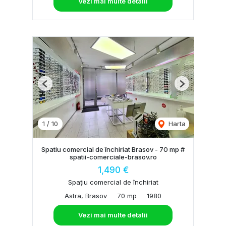
Vezi mai multe detalii
Previous
Next
1
/
10
Harta
Spatiu comercial de închiriat Brasov - 70 mp #
spatii-comerciale-brasov.ro
1,490 €
Spațiu comercial de închiriat
Astra, Brasov
70 mp
1980
Vezi mai multe detalii