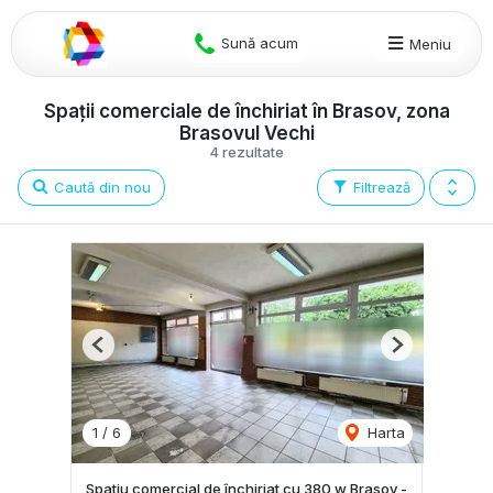
Sună acum
Meniu
Spații comerciale de închiriat în Brasov, zona
Brasovul Vechi
4 rezultate
Caută din nou
Filtrează
Previous
Next
1
/
6
Harta
Spatiu comercial de închiriat cu 380 w Brasov -