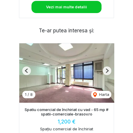
Vezi mai multe detalii
Te-ar putea interesa și:
Previous
Next
1
/
8
Harta
Spatiu comercial de închiriat cu vad - 65 mp #
spatii-comerciale-brasov.ro
1,200 €
Spațiu comercial de închiriat