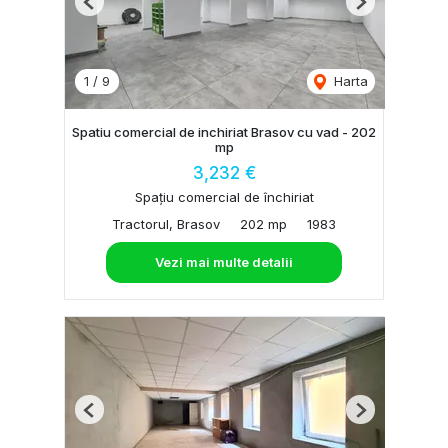
Previous
Next
1
/
9
Harta
Spatiu comercial de inchiriat Brasov cu vad - 202
mp
3,232 €
Spațiu comercial de închiriat
Tractorul, Brasov
202 mp
1983
Vezi mai multe detalii
Previous
Next