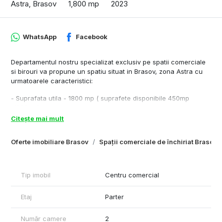
Astra, Brasov
1,800 mp
2023
WhatsApp
Facebook
Departamentul nostru specializat exclusiv pe spatii comerciale
si birouri va propune un spatiu situat in Brasov, zona Astra cu
urmatoarele caracteristici:
- Suprafata utila - 1800 mp ( suprafete disponibile 450mp
-1800mp)
- Inaltime spatiu - 6 m
Citește mai mult
- Compartimentare : zona comerciala, zona de birouri, grup
sanitar, spatiu de depozitare
Oferte imobiliare Brasov
Spații comerciale de închiriat Brasov
- Dotari: 380w- 220 w, centrala termica, calorifere, corpuri de
iluminat, grasie, faianta
- Destinatie recomandata - magazin, showroom, reprezentanta
Tip imobil
Centru comercial
Cu respect,
Rares Feraru – Commercial Real Estate Specialist
Etaj
Parter
Plus
Tel: +40790070077
Număr camere
2