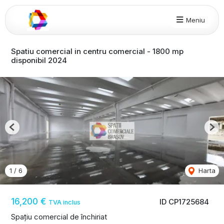
Meniu
Spatiu comercial in centru comercial - 1800 mp
disponibil 2024
Previous
Nex
1
/
6
Harta
16,200 €
ID CP1725684
TVA inclus
Spațiu comercial de închiriat