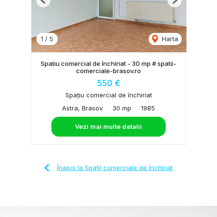
Previous
Next
1
/
5
Harta
Spatiu comercial de închiriat - 30 mp # spatii-
comerciale-brasov.ro
550 €
Spațiu comercial de închiriat
Astra, Brasov
30 mp
1985
Vezi mai multe detalii
Înapoi la Spații comerciale de închiriat