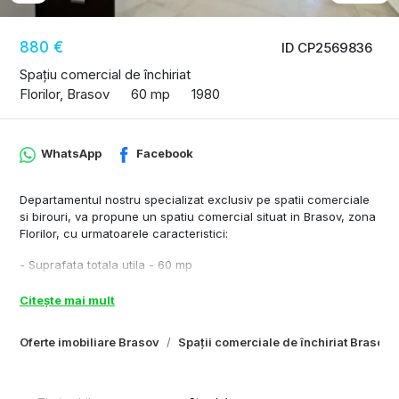
880 €
ID CP2569836
Spațiu comercial de închiriat
Florilor, Brasov
60 mp
1980
WhatsApp
Facebook
Departamentul nostru specializat exclusiv pe spatii comerciale
si birouri, va propune un spatiu comercial situat in Brasov, zona
Florilor, cu urmatoarele caracteristici:
- Suprafata totala utila - 60 mp
- Inaltime spatiu - 3 m
- Front stradal - 2 m
Citește mai mult
- Compartimentare : 3 camere, hol și grup sanitar.
- Destinatie recomandata - birou, reprezentanță, salon de
Oferte imobiliare Brasov
Spații comerciale de închiriat Brasov
înfrumusețare, etc.
- Acces transport in comun - 100 m distanta fata de imobil.
- Alte specificatii tehnice: tensiune electrica 220 w, centrală,