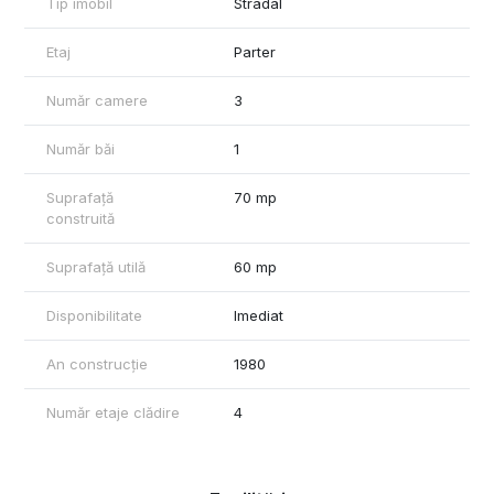
calorifere și corpuri de iluminat.
Tip imobil
Stradal
Pentru a intelege mai bine descrierea mea, va invitam la
Etaj
Parter
vizionarea proprietatii.
Cu respect,
Număr camere
3
Florin Feraru – Commercial Real Estate Specialist
www.Plus-Imo.ro
Număr băi
1
Tel: +40736675773
www.Spatiicomercialebrașov.ro
Suprafață
70 mp
www.Halebrasov.ro
construită
www.Birouribrasov.ro
Suprafață utilă
60 mp
Disponibilitate
Imediat
An construcție
1980
Număr etaje clădire
4