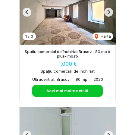
Previous
Next
1
/
3
Harta
Spatiu comercial de închiriat Brasov - 80 mp #
plus-imo.ro
1,000 €
Spațiu comercial de închiriat
Ultracentral, Brasov
80 mp
2020
Vezi mai multe detalii