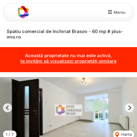
Meniu
Spatiu comercial de închiriat Brasov - 60 mp # plus-
imo.ro
Această proprietate nu mai este activă,
te invităm să vizualizezi proprietăți similare
Previous
Nex
1
/
7
Harta