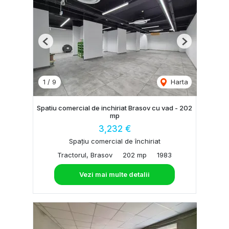
Previous
Next
1
/
9
Harta
Spatiu comercial de inchiriat Brasov cu vad - 202
mp
3,232 €
Spațiu comercial de închiriat
Tractorul, Brasov
202 mp
1983
Vezi mai multe detalii