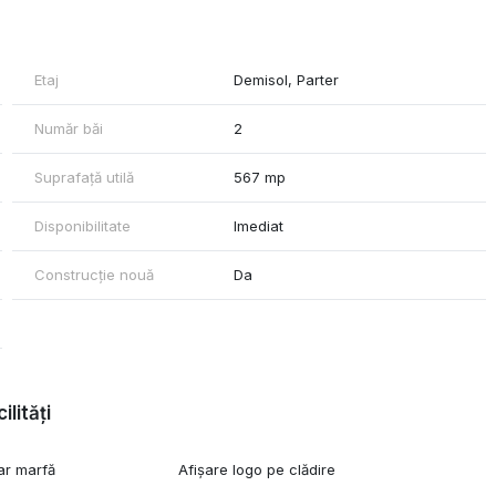
luminat, grasie, faianta
, cabinet medical,birou
Etaj
Demisol, Parter
Număr băi
2
Suprafață utilă
567 mp
Disponibilitate
Imediat
Construcție nouă
Da
ilități
ar marfă
Afișare logo pe clădire