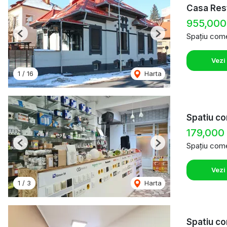
Casa Rest
955,000
Spațiu come
Previous
Next
Vezi
1
/
16
Harta
Spatiu co
179,000
Spațiu come
Previous
Next
Vezi
1
/
3
Harta
Spatiu co