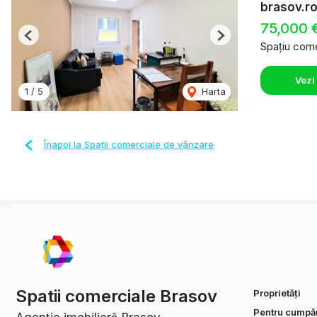
brasov.r
75,000 
Previous
Next
Spațiu come
Vezi
1
/
5
Harta
Înapoi la Spații comerciale de vânzare
Spatii comerciale Brasov
Proprietăți
Pentru cumpăr