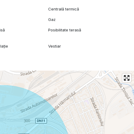
Centrală termică
Gaz
isă
Posibilitate terasă
lație
Vestiar