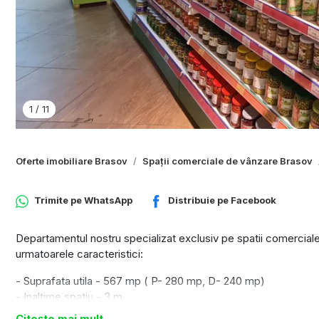
1
/
11
Oferte imobiliare Brasov
Spații comerciale de vânzare Brasov
Trimite pe
WhatsApp
Distribuie pe
Facebook
Departamentul nostru specializat exclusiv pe spatii comerciale 
urmatoarele caracteristici:
- Suprafata utila - 567 mp ( P- 280 mp, D- 240 mp)
- Inaltime spatiu - 3 m
- Compartimentare : zona comerciala, zona de birouri, grup san
Citește mai mult