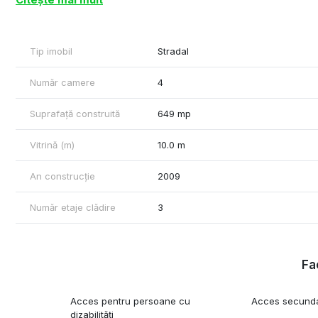
- Dotari: 380w- 220 w, centrala termica, calorifere, corpuri de i
- Destinatie recomandata - magazin, showroom, reprezentanta
Cu respect,
Tip imobil
Stradal
Rares Feraru – Commercial Real Estate Specialist
Plus
Număr camere
4
Tel: +40790070077
Suprafață construită
649 mp
Vitrină (m)
10.0 m
An construcție
2009
Număr etaje clădire
3
Fac
Acces pentru persoane cu
Acces secund
dizabilități