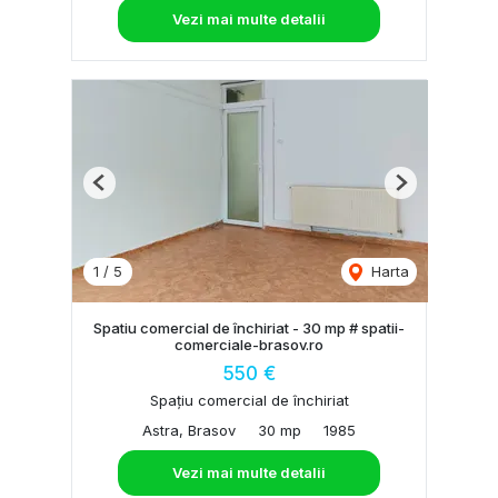
Vezi mai multe detalii
Previous
Next
1
/
5
Harta
Spatiu comercial de închiriat - 30 mp # spatii-
comerciale-brasov.ro
550 €
Spațiu comercial de închiriat
Astra, Brasov
30 mp
1985
Vezi mai multe detalii