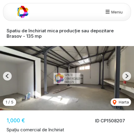
Meniu
Spatiu de închiriat mica producție sau depozitare
Brasov - 135 mp
Previous
Nex
1
/
5
Harta
1,000 €
ID CP1508207
Spațiu comercial de închiriat