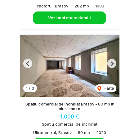
Tractorul, Brasov
202 mp
1983
Vezi mai multe detalii
Previous
Next
1
/
3
Harta
Spatiu comercial de închiriat Brasov - 80 mp #
plus-imo.ro
1,000 €
Spațiu comercial de închiriat
Ultracentral, Brasov
80 mp
2020