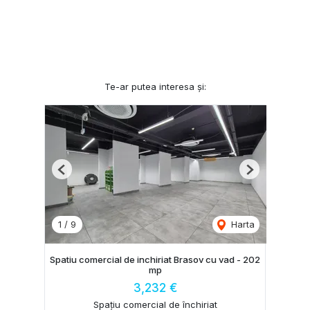
Te-ar putea interesa și:
Previous
Next
1
/
9
Harta
Spatiu comercial de inchiriat Brasov cu vad - 202
mp
3,232 €
Spațiu comercial de închiriat