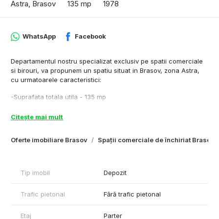
Astra, Brasov
135 mp
1978
WhatsApp
Facebook
Departamentul nostru specializat exclusiv pe spatii comerciale
si birouri, va propunem un spatiu situat in Brasov, zona Astra,
cu urmatoarele caracteristici:
-Suprafata totala utila - 135 mp
-Acces transport in comun - 100 m distanta fata de imobil
Citește mai mult
-Dotari si finisaje - corpuri de iluminat, pardoseala
Oferte imobiliare Brasov
Spații comerciale de închiriat Brasov
elicopterizata, grupuri sanitare, ușa de aprovizionare, parcare
Cu stima,
Tip imobil
Depozit
Florin Feraru - Comercial Real Estate Specialist
www.plus-imo.ro
www.Spatiicomercialebrașov.ro
Trafic pietonal
Fără trafic pietonal
www.Halebrasov.ro
www.Birouribrasov.ro
Etaj
Parter