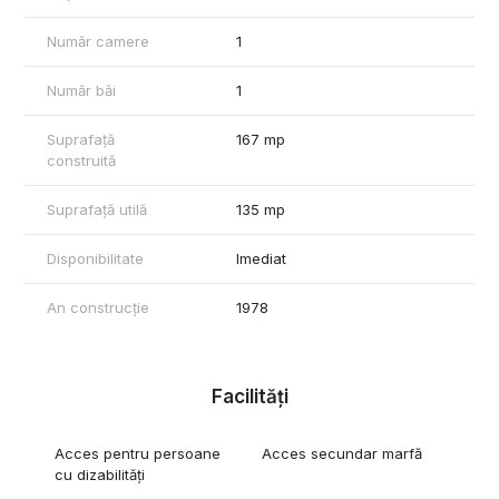
Tel. +40736675773
Număr camere
1
Număr băi
1
Suprafață
167 mp
construită
Suprafață utilă
135 mp
Disponibilitate
Imediat
An construcție
1978
Facilități
Acces pentru persoane
Acces secundar marfă
cu dizabilități