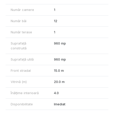
Număr camere
1
Număr băi
12
Număr terase
1
Suprafață
960 mp
construită
Suprafață utilă
960 mp
Front stradal
15.0 m
Vitrină (m)
20.0 m
Înălțime interioară
4.0
Disponibilitate
Imediat