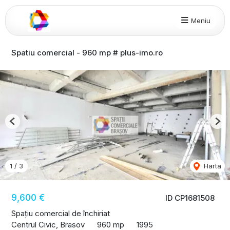
Meniu
Spatiu comercial - 960 mp # plus-imo.ro
Previous
Nex
1
/
3
Harta
9,600 €
ID CP1681508
Spațiu comercial de închiriat
Centrul Civic, Brasov
960 mp
1995