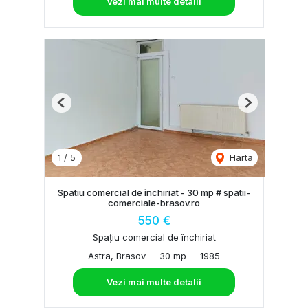
Vezi mai multe detalii
Previous
Next
1
/
5
Harta
Spatiu comercial de închiriat - 30 mp # spatii-
comerciale-brasov.ro
550 €
Spațiu comercial de închiriat
Astra, Brasov
30 mp
1985
Vezi mai multe detalii