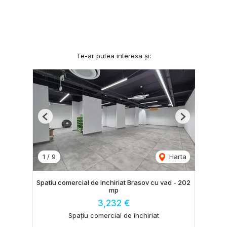
Te-ar putea interesa și:
Previous
Next
1
/
9
Harta
Spatiu comercial de inchiriat Brasov cu vad - 202
mp
3,232 €
Spațiu comercial de închiriat