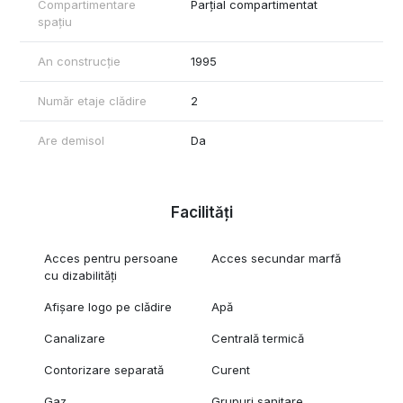
Compartimentare
Parțial compartimentat
spațiu
An construcție
1995
Număr etaje clădire
2
Are demisol
Da
Facilități
Acces pentru persoane
Acces secundar marfă
cu dizabilități
Afișare logo pe clădire
Apă
Canalizare
Centrală termică
Contorizare separată
Curent
Gaz
Grupuri sanitare