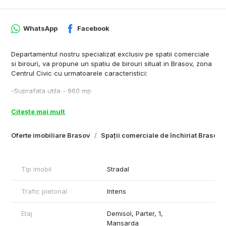
WhatsApp
Facebook
Departamentul nostru specializat exclusiv pe spatii comerciale
si birouri, va propune un spatiu de birouri situat in Brasov, zona
Centrul Civic cu urmatoarele caracteristici:
-Suprafata utila - 960 mp
-Inaltime spatiu - 3 m
-Acces transport in comun -100 m distanta fata de imobil
Citește mai mult
-Dotari si finisaje: tâmpenie de aluminiu, centrala
-Alte specificatii tehnice: tensiune electrica 380w
Oferte imobiliare Brasov
Spații comerciale de închiriat Brasov
Cu respect,
Rares Feraru – Commercial Real Estate Specialist
Plus-imo.ro
Tip imobil
Stradal
Tel: +40790070077
Trafic pietonal
Intens
Etaj
Demisol, Parter, 1,
Mansarda