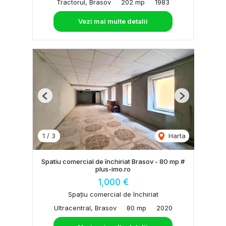
Tractorul, Brasov
202 mp
1983
Vezi mai multe detalii
Previous
Next
1
/
3
Harta
Spatiu comercial de închiriat Brasov - 80 mp #
plus-imo.ro
1,000 €
Spațiu comercial de închiriat
Ultracentral, Brasov
80 mp
2020