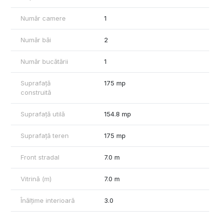
Rareș Feraru - Comercial Real Estate Specialist
Număr camere
1
plus-imo.ro
Spatiicomercialebrașov.ro
Număr băi
2
Halebrasov.ro
Birouribrasov.ro
Număr bucătării
1
Tel +40790070077
Suprafață
175 mp
construită
Suprafață utilă
154.8 mp
Suprafață teren
175 mp
Front stradal
7.0 m
Vitrină (m)
7.0 m
Înălțime interioară
3.0