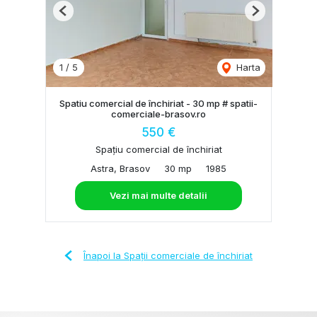
Previous
Next
1
/
5
Harta
Spatiu comercial de închiriat - 30 mp # spatii-
comerciale-brasov.ro
550 €
Spațiu comercial de închiriat
Astra, Brasov
30 mp
1985
Vezi mai multe detalii
Înapoi la Spații comerciale de închiriat