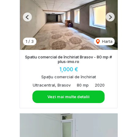
Previous
Next
1
/
3
Harta
Spatiu comercial de închiriat Brasov - 80 mp #
plus-imo.ro
1,000 €
Spațiu comercial de închiriat
Ultracentral, Brasov
80 mp
2020
Vezi mai multe detalii