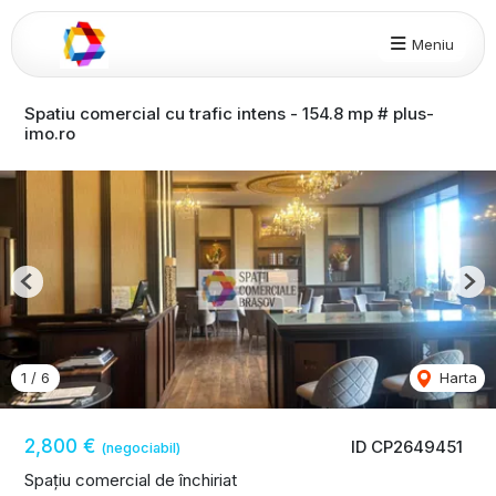
Meniu
Spatiu comercial cu trafic intens - 154.8 mp # plus-
imo.ro
Previous
Nex
1
/
6
Harta
2,800 €
ID CP2649451
(negociabil)
Spațiu comercial de închiriat