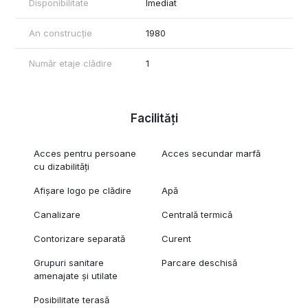
Disponibilitate
Imediat
An construcție
1980
Număr etaje clădire
1
Facilități
Acces pentru persoane
Acces secundar marfă
cu dizabilități
Afișare logo pe clădire
Apă
Canalizare
Centrală termică
Contorizare separată
Curent
Grupuri sanitare
Parcare deschisă
amenajate și utilate
Posibilitate terasă