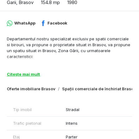
Garii, Brasov
154.8 mp
1980
WhatsApp
Facebook
Departamentul nostru specializat exclusiv pe spatii comerciale
si birouri, va propune o proprietate situat in Brasov, va propune
un spatiu situat in Brasov, Zona Gării, cu urmatoarele
caracteristici:
Suprafata utila - 154.8 mp
Citește mai mult
Inaltime spatiu - 3 m
Oferte imobiliare Brasov
Spații comerciale de închiriat Brasov
Compartimentare - zona de vânzări, doua grupuri sanitare,
spatii de depozitare, curte 27mp in spate
Destinatie recomandata - showroom, clinica medicala, magazin
Tip imobil
Stradal
Acces transport in comun - 50 m distanta fata de imobil
Trafic pietonal
Intens
Alte specificatii tehnice: tensiune electrica 220w-380w
Etaj
Parter
Cu stima,