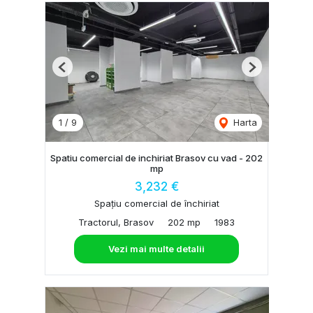
Previous
Next
1
/
9
Harta
Spatiu comercial de inchiriat Brasov cu vad - 202
mp
3,232 €
Spațiu comercial de închiriat
Tractorul, Brasov
202 mp
1983
Vezi mai multe detalii