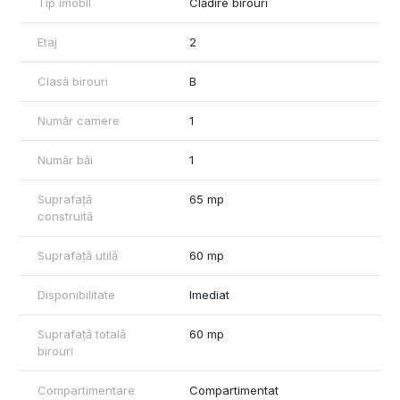
Tip imobil
Clădire birouri
Florin Feraru - Commercial Real Estate Specialist
Etaj
2
Telefon: 0736675773. # www.Spatii-comerciale-brasov.ro
# https://HaleBrasov.ro
Clasă birouri
B
Număr camere
1
Număr băi
1
Suprafață
65 mp
construită
Suprafață utilă
60 mp
Disponibilitate
Imediat
Suprafață totală
60 mp
birouri
Compartimentare
Compartimentat