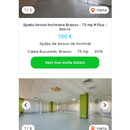
1
/
5
Harta
Spatiu birouri închiriere Brasov - 75 mp # Plus -
Imo.ro
700 €
Spațiu de birouri de închiriat
Calea Bucuresti, Brasov
75 mp
2016
Vezi mai multe detalii
Previous
Next
1
/
9
Harta