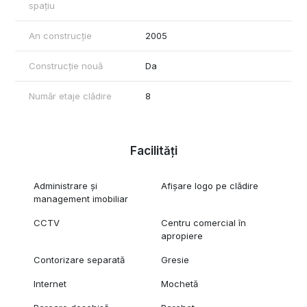
spațiu
An construcție
2005
Construcție nouă
Da
Număr etaje clădire
8
Facilități
Administrare și
Afișare logo pe clădire
management imobiliar
CCTV
Centru comercial în
apropiere
Contorizare separată
Gresie
Internet
Mochetă