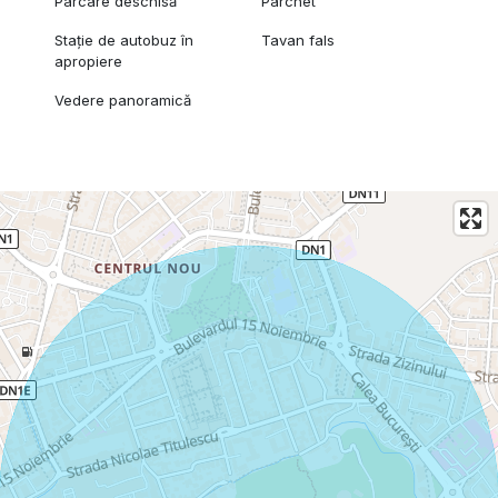
Parcare deschisă
Parchet
Stație de autobuz în
Tavan fals
apropiere
Vedere panoramică