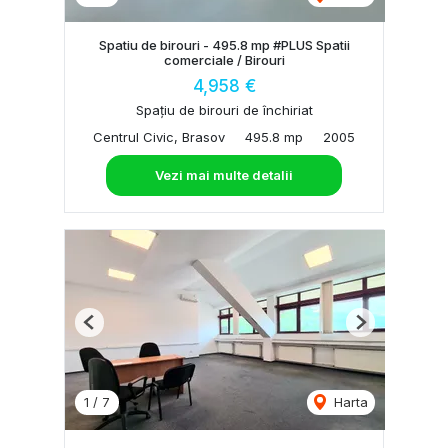
Spatiu de birouri - 495.8 mp #PLUS Spatii
comerciale / Birouri
4,958 €
Spațiu de birouri de închiriat
Centrul Civic, Brasov
495.8 mp
2005
Vezi mai multe detalii
Previous
Next
1
/
7
Harta