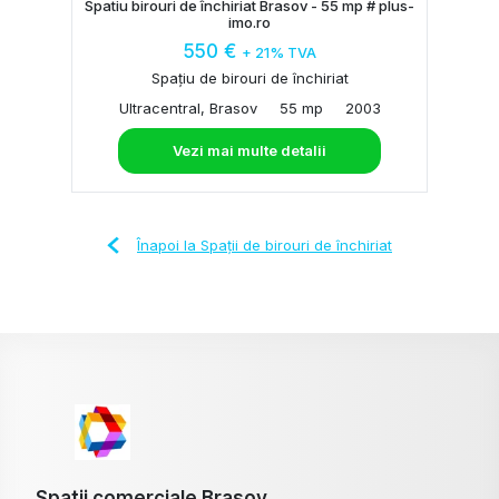
Spatiu birouri de închiriat Brasov - 55 mp # plus-
imo.ro
550 €
+ 21% TVA
Spațiu de birouri de închiriat
Ultracentral, Brasov
55 mp
2003
Vezi mai multe detalii
Înapoi la Spații de birouri de închiriat
Spatii comerciale Brasov