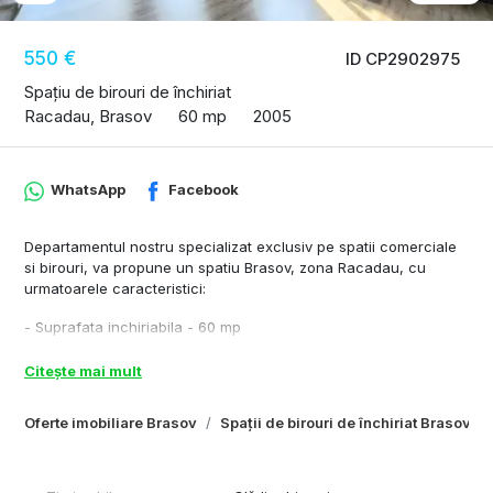
550 €
ID CP2902975
Spațiu de birouri de închiriat
Racadau, Brasov
60 mp
2005
WhatsApp
Facebook
Departamentul nostru specializat exclusiv pe spatii comerciale
si birouri, va propune un spatiu Brasov, zona Racadau, cu
urmatoarele caracteristici:
- Suprafata inchiriabila - 60 mp
- Inaltime spatiu – 2,8 m
- Compartimentare – open space, grup sanitar.
Citește mai mult
- Acces transport in comun - 10 m distanta fata de imobil
- Dotari si finisaje - centrala, parchet, corpuri de iluminat,
Oferte imobiliare Brasov
Spații de birouri de închiriat Brasov
interfon.
Cu respect,