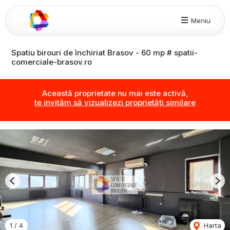
Meniu
Spatiu birouri de închiriat Brasov - 60 mp # spatii-
comerciale-brasov.ro
Această proprietate nu mai este activă,
te invităm să vizualizezi proprietăți similare
Previous
Nex
1
/
4
Harta