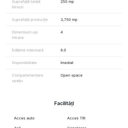
Suprafață totală
250 mp
birouri
Suprafață producție
3,750 mp
Dimensiuni uși
4
intrare
Înălțime interioară
6.0
Disponibilitate
Imediat
Compartimentare
Open space
spațiu
Facilități
Acces auto
Acces TIR
Apă
Canalizare