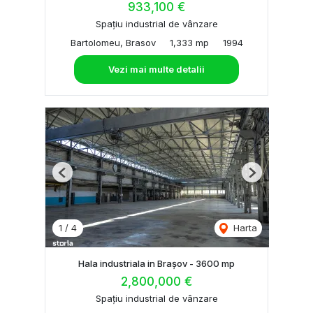
933,100 €
Spațiu industrial de vânzare
Bartolomeu, Brasov
1,333 mp
1994
Vezi mai multe detalii
Previous
Next
1
/
4
Harta
Hala industriala in Brașov - 3600 mp
2,800,000 €
Spațiu industrial de vânzare