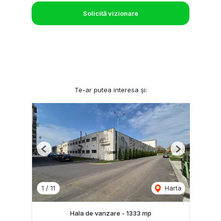
Solicită vizionare
Te-ar putea interesa și:
Previous
Next
1
/
11
Harta
Hala de vanzare - 1333 mp