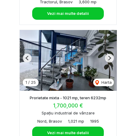
Tractorul, Brasov
3,600 mp
Vezi mai multe detalii
Previous
Next
1
/
25
Harta
Prorietate mixta - 1021 mp, teren 6232mp
1,700,000 €
Spațiu industrial de vânzare
Nord, Brasov
1,021 mp
1995
Vezi mai multe detalii