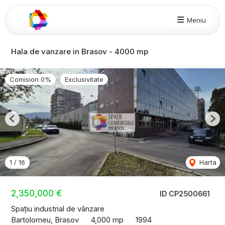
Meniu
Hala de vanzare in Brasov - 4000 mp
Comision 0%
Exclusivitate
Previous
Nex
1
/
16
Harta
2,350,000 €
ID CP2500661
Spațiu industrial de vânzare
Bartolomeu, Brasov
4,000 mp
1994