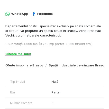
WhatsApp
Facebook
Departamentul nostru specializat exclusiv pe spatii comerciale
si birouri, va propune un spatiu situat in Brasov, zona Brasovul
Vechi, cu urmatoarele caracteristici:
- Suprafață 4.000 mp (3.750 mp parter + 250 birouri etaj)
- Înălțime 6 m
- Compartimentare - 3 tronsoane de hale, birou, grup sanitar,
Citește mai mult
spatiu de depozitare
- Dotari si finisaje - iluminatoare, pardoseala ciment, 380w, (
Oferte imobiliare Brasov
Spații industriale de vânzare Brasov
2MW ), apa, gaz, corpuri de iluminat, alarma, 3 porti de acces
Cu respect,
Rares Feraru – Commercial Real Estate Specialist
Tip imobil
Hală
Plus-Imo.ro
Tel: +40790070077
Etaj
Parter
Număr camere
3