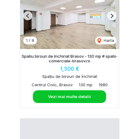
Previous
Next
1
/
9
Harta
Spatiu birouri de închiriat Brasov - 130 mp # spatii-
comerciale-brasov.ro
1,300 €
Spațiu de birouri de închiriat
Centrul Civic, Brasov
130 mp
1980
Vezi mai multe detalii