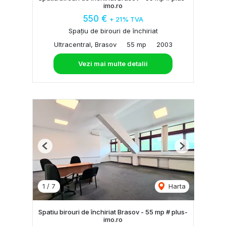
imo.ro
550 €
+ 21% TVA
Spațiu de birouri de închiriat
Ultracentral, Brasov
55 mp
2003
Vezi mai multe detalii
Previous
Next
1
/
7
Harta
Spatiu birouri de închiriat Brasov - 55 mp # plus-
imo.ro