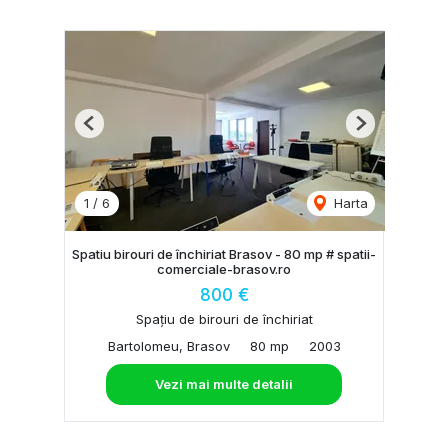
Previous
Next
1
/
6
Harta
Spatiu birouri de închiriat Brasov - 80 mp # spatii-
comerciale-brasov.ro
800 €
Spațiu de birouri de închiriat
Bartolomeu, Brasov
80 mp
2003
Vezi mai multe detalii