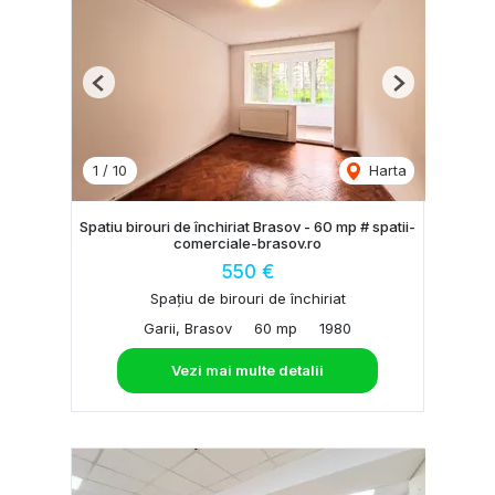
Previous
Next
1
/
10
Harta
Spatiu birouri de închiriat Brasov - 60 mp # spatii-
comerciale-brasov.ro
550 €
Spațiu de birouri de închiriat
Garii, Brasov
60 mp
1980
Vezi mai multe detalii