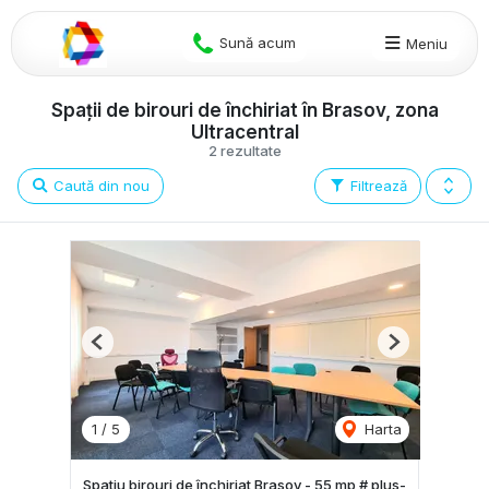
Sună acum
Meniu
Spații de birouri de închiriat în Brasov, zona
Ultracentral
2 rezultate
Caută din nou
Filtrează
Previous
Next
1
/
5
Harta
Spatiu birouri de închiriat Brasov - 55 mp # plus-