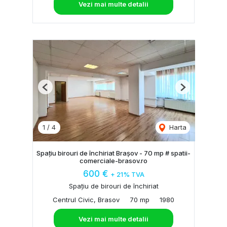
Vezi mai multe detalii
Previous
Next
1
/
4
Harta
Spațiu birouri de închiriat Brașov - 70 mp # spatii-
comerciale-brasov.ro
600 €
+ 21% TVA
Spațiu de birouri de închiriat
Centrul Civic, Brasov
70 mp
1980
Vezi mai multe detalii