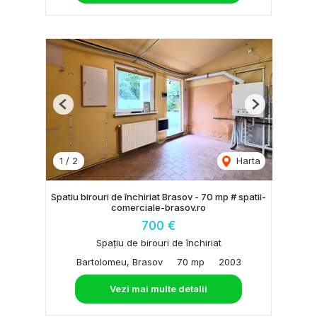
Previous
Next
1
/
2
Harta
Spatiu birouri de închiriat Brasov - 70 mp # spatii-
comerciale-brasov.ro
700 €
Spațiu de birouri de închiriat
Bartolomeu, Brasov
70 mp
2003
Vezi mai multe detalii