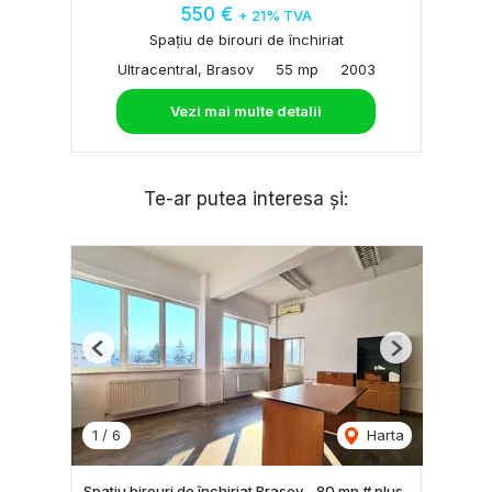
550 €
+ 21% TVA
Spațiu de birouri de închiriat
Ultracentral, Brasov
55 mp
2003
Vezi mai multe detalii
Te-ar putea interesa și:
Previous
Next
1
/
6
Harta
Spatiu birouri de închiriat Brasov - 80 mp # plus-