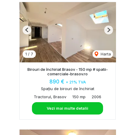
Previous
Next
1
/
7
Harta
Birouri de închiriat Brasov - 150 mp # spatii-
comerciale-brasov.ro
890 €
+ 21% TVA
Spațiu de birouri de închiriat
Tractorul, Brasov
150 mp
2006
Vezi mai multe detalii