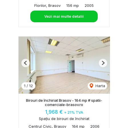
Florilor, Brasov
156 mp
2005
Vezi mai multe detalii
Previous
Next
1
/
12
Harta
Birouri de închiriat Brasov - 164 mp # spatii-
comerciale-brasov.ro
1,968 €
+ 21% TVA
Spațiu de birouri de închiriat
Centrul Civic, Brasov
164 mp
2006