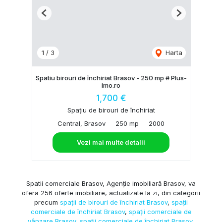
Previous
Next
1
/
3
Harta
Spatiu birouri de închiriat Brasov - 250 mp # Plus-
imo.ro
1,700 €
Spațiu de birouri de închiriat
Central, Brasov
250 mp
2000
Vezi mai multe detalii
Spatii comerciale Brasov, Agenție imobiliară Brasov, va
ofera 256 oferte imobiliare, actualizate la zi, din categorii
precum
spații de birouri de închiriat Brasov
,
spații
comerciale de închiriat Brasov
,
spații comerciale de
vânzare Brasov
,
spații comerciale de închiriat Brasov,