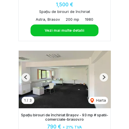
1,500 €
Spațiu de birouri de închiriat
Astra, Brasov
200 mp
1980
Vezi mai multe detalii
Previous
Next
1
/
3
Harta
Spațiu birouri de închiriat Brașov - 93 mp # spatii-
comerciale-brasov.ro
790 €
+ 21% TVA