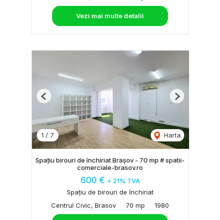
Vezi mai multe detalii
Previous
Next
1
/
7
Harta
Spațiu birouri de închiriat Brașov - 70 mp # spatii-
comerciale-brasov.ro
600 €
+ 21% TVA
Spațiu de birouri de închiriat
Centrul Civic, Brasov
70 mp
1980