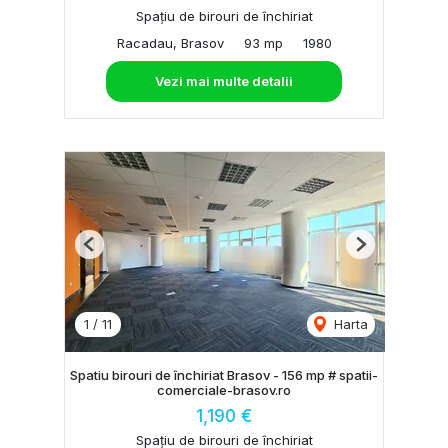
Spațiu de birouri de închiriat
Racadau, Brasov
93 mp
1980
Vezi mai multe detalii
Previous
Next
1
/
11
Harta
Spatiu birouri de închiriat Brasov - 156 mp # spatii-
comerciale-brasov.ro
1,190 €
Spațiu de birouri de închiriat