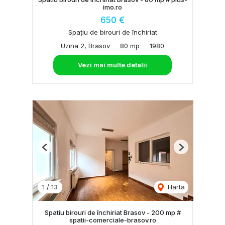
imo.ro
650 €
Spațiu de birouri de închiriat
Uzina 2, Brasov
80 mp
1980
Vezi mai multe detalii
Previous
Next
1
/
13
Harta
Spatiu birouri de închiriat Brasov - 200 mp #
spatii-comerciale-brasov.ro