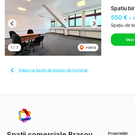
Spatiu bi
550 €
+ 
Spațiu de bi
Previous
Next
Vezi
1
/
7
Harta
Înapoi la Spații de birouri de închiriat
Spatii comerciale Brasov
Proprietăți