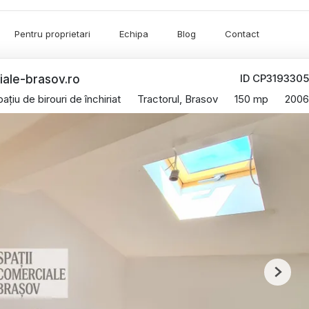
Pentru proprietari
Echipa
Blog
Contact
ID CP3193305
ciale-brasov.ro
ațiu de birouri de închiriat
Tractorul, Brasov
150 mp
2006
Next