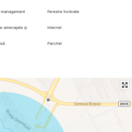
și management
Ferestre înclinate
re amenajate și
Internet
isă
Parchet