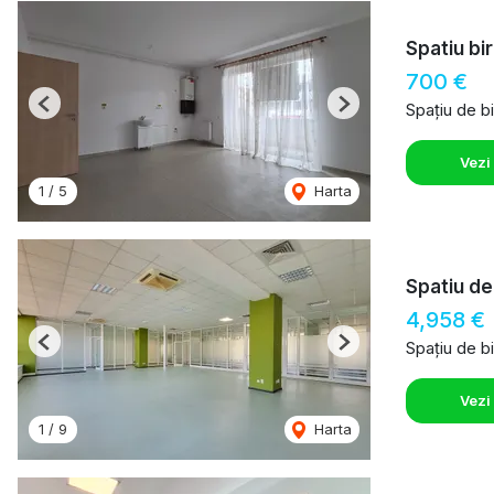
Spatiu bir
700 €
Spațiu de bi
Previous
Next
Vezi
1
/
5
Harta
Spatiu de
4,958 €
Spațiu de bi
Previous
Next
Vezi
1
/
9
Harta