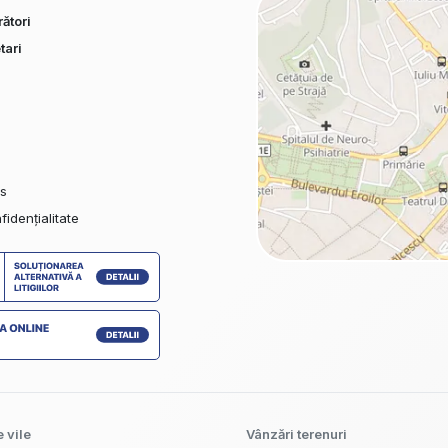
ători
tari
es
fidențialitate
 vile
Vânzări terenuri