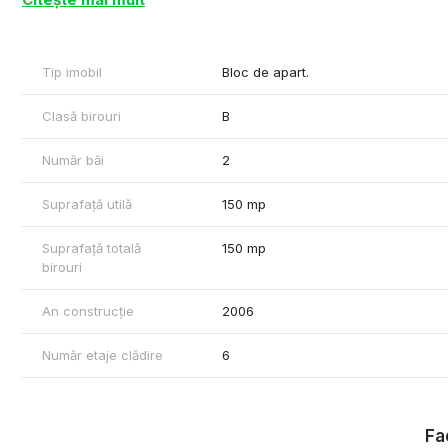
- Dotari si finisaje - 220w, centrala, calorifere, aer condiționat.
Cu respect,
Florin Feraru – Commercial Real Estate Specialist
Tip imobil
Bloc de apart.
Tel: +40736675773
Clasă birouri
B
www.Spatii-comerciale-brasov.ro
www.Halebrasov.ro
Număr băi
2
Suprafață utilă
150 mp
Suprafață totală
150 mp
birouri
An construcție
2006
Număr etaje clădire
6
Fac