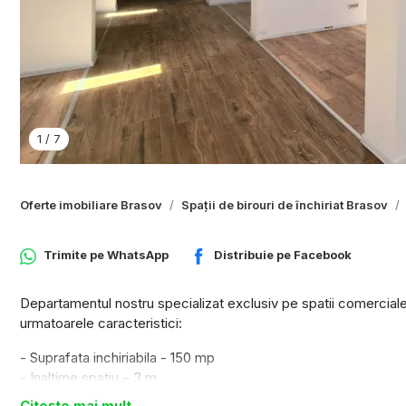
1
/
7
Oferte imobiliare Brasov
Spații de birouri de închiriat Brasov
Trimite pe
WhatsApp
Distribuie pe
Facebook
Departamentul nostru specializat exclusiv pe spatii comerciale 
urmatoarele caracteristici:
- Suprafata inchiriabila - 150 mp
- Inaltime spatiu – 3 m
- Compartimentare – 3 camere, două grupuri sanitare, spatiu d
Citește mai mult