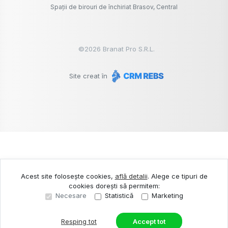
Spații de birouri de închiriat Brasov, Central
©
2026
Branat Pro S.R.L.
Site creat în
Acest site folosește cookies,
află detalii
.
Alege ce tipuri de
cookies dorești să permitem:
Necesare
Statistică
Marketing
Resping tot
Accept tot
Sună acum
Solicită vizionare