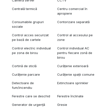
Cameră server
CCTV
Centrală termică
Centru comercial în
apropiere
Consumabile grupuri
Contorizare separată
sociale
Control acces securizat
Control al accesului pe
pe bază de cartele
zone
Control electric individual
Control individual AC
pe zona de birou
pentru fiecare zonă de
birou
Cortină de sticlă
Curățenie exterioară
Curățenie parcare
Curățenie spații comune
Detectoare de
Extinctoare sprinkler
fum/incendiu
Ferestre care se deschid
Ferestre înclinate
Generator de urgență
Gresie