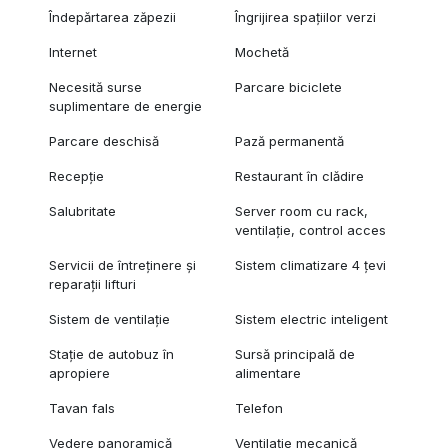
Îndepărtarea zăpezii
Îngrijirea spațiilor verzi
Internet
Mochetă
Necesită surse
Parcare biciclete
suplimentare de energie
Parcare deschisă
Pază permanentă
Recepție
Restaurant în clădire
Salubritate
Server room cu rack,
ventilație, control acces
Servicii de întreținere și
Sistem climatizare 4 țevi
reparații lifturi
Sistem de ventilație
Sistem electric inteligent
Stație de autobuz în
Sursă principală de
apropiere
alimentare
Tavan fals
Telefon
Vedere panoramică
Ventilație mecanică