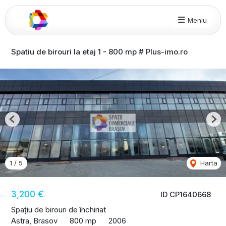
Meniu
Spatiu de birouri la etaj 1 - 800 mp # Plus-imo.ro
Previous
Nex
1
/
5
Harta
3,200 €
ID CP1640668
Spațiu de birouri de închiriat
Astra, Brasov
800 mp
2006