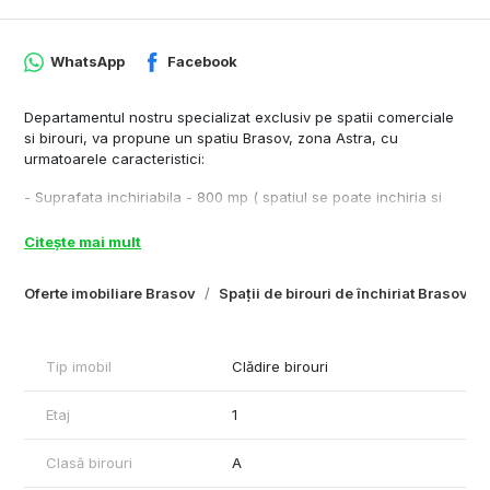
WhatsApp
Facebook
Departamentul nostru specializat exclusiv pe spatii comerciale
si birouri, va propune un spatiu Brasov, zona Astra, cu
urmatoarele caracteristici:
- Suprafata inchiriabila - 800 mp ( spatiul se poate inchiria si
amenajat la pretul de 8.9 euro/mp)
- Etajul - 1
Citește mai mult
- Inaltime spatiu – 3.5 m
- Compartimentare – open space, grupuri sanitare, spatiu de
Oferte imobiliare Brasov
Spații de birouri de închiriat Brasov
depozitare, hol, chicineta
- Acces transport in comun - 50 m distanta fata de imobil
- Dotari si finisaje - HVAC sistem, tavan casetat, corpuri de
iluminat, receptie, grupuri sanitare
Tip imobil
Clădire birouri
Imaginile sunt cu caracter informativ
Etaj
1
Cu respect,
Rares Feraru – Commercial Real Estate Specialist
Clasă birouri
A
Plus Imo
Tel: +40790070077