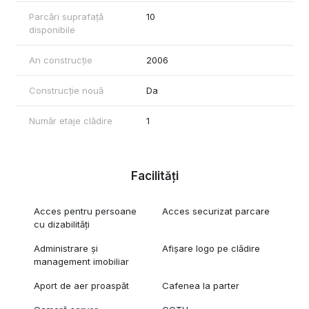
Parcări suprafață
10
disponibile
An construcție
2006
Construcție nouă
Da
Număr etaje clădire
1
Facilități
Acces pentru persoane
Acces securizat parcare
cu dizabilități
Administrare și
Afișare logo pe clădire
management imobiliar
Aport de aer proaspăt
Cafenea la parter