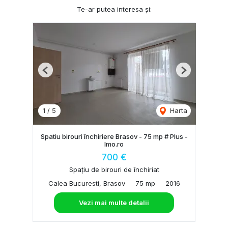
Te-ar putea interesa și:
Previous
Next
1
/
5
Harta
Spatiu birouri închiriere Brasov - 75 mp # Plus -
Imo.ro
700 €
Spațiu de birouri de închiriat
Calea Bucuresti, Brasov
75 mp
2016
Vezi mai multe detalii