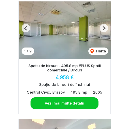
Previous
Next
1
/
9
Harta
Spatiu de birouri - 495.8 mp #PLUS Spatii
comerciale / Birouri
4,958 €
Spațiu de birouri de închiriat
Centrul Civic, Brasov
495.8 mp
2005
Vezi mai multe detalii