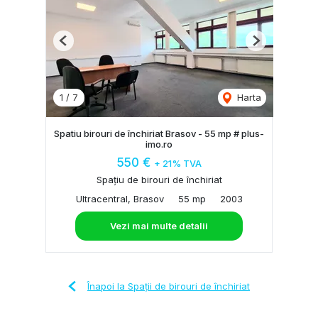
Previous
Next
1
/
7
Harta
Spatiu birouri de închiriat Brasov - 55 mp # plus-
imo.ro
550 €
+ 21% TVA
Spațiu de birouri de închiriat
Ultracentral, Brasov
55 mp
2003
Vezi mai multe detalii
Înapoi la Spații de birouri de închiriat