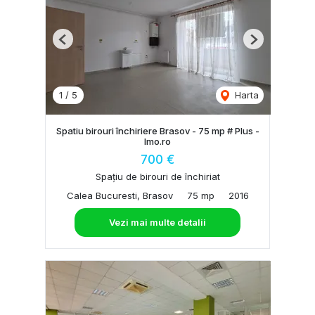
Previous
Next
1
/
5
Harta
Spatiu birouri închiriere Brasov - 75 mp # Plus -
Imo.ro
700 €
Spațiu de birouri de închiriat
Calea Bucuresti, Brasov
75 mp
2016
Vezi mai multe detalii