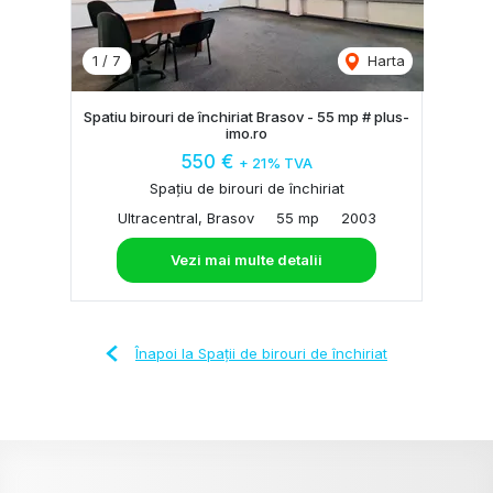
1
/
7
Harta
Spatiu birouri de închiriat Brasov - 55 mp # plus-
imo.ro
550 €
+ 21% TVA
Spațiu de birouri de închiriat
Ultracentral, Brasov
55 mp
2003
Vezi mai multe detalii
Înapoi la Spații de birouri de închiriat