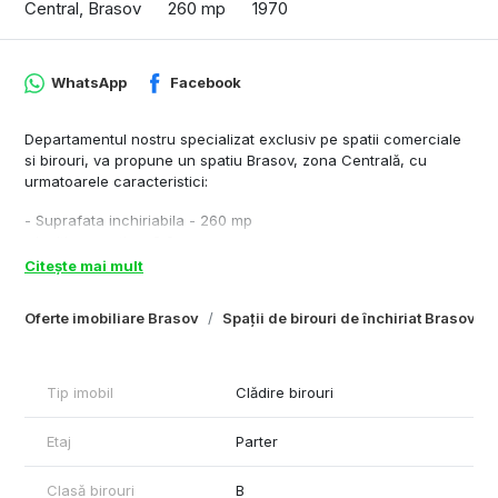
Central, Brasov
260 mp
1970
WhatsApp
Facebook
Departamentul nostru specializat exclusiv pe spatii comerciale
si birouri, va propune un spatiu Brasov, zona Centrală, cu
urmatoarele caracteristici:
- Suprafata inchiriabila - 260 mp
- Inaltime spatiu – 2,8 m
- Compartimentare – 3 camere, chicinetă și grup sanitar.
Citește mai mult
- Acces transport in comun - 200 m distanta fata de imobil
- Dotari si finisaje - centrala, corpuri de iluminat și sistem de
Oferte imobiliare Brasov
Spații de birouri de închiriat Brasov
alarma.
Cu respect,
Tip imobil
Clădire birouri
Rareș Feraru - Commercial Real Estate Specialist
www.Plus-Imo.ro
Etaj
Parter
Telefon: 0790070077
www.spatiicomercialebrașov.ro
Clasă birouri
B