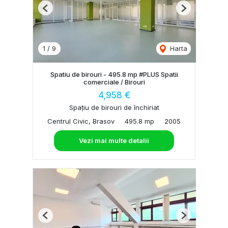
Previous
Next
1
/
9
Harta
Spatiu de birouri - 495.8 mp #PLUS Spatii
comerciale / Birouri
4,958 €
Spațiu de birouri de închiriat
Centrul Civic, Brasov
495.8 mp
2005
Vezi mai multe detalii
Previous
Next