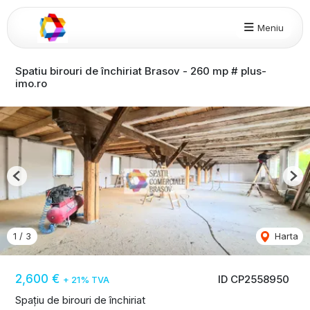
Meniu
Spatiu birouri de închiriat Brasov - 260 mp # plus-
imo.ro
Previous
Nex
1
/
3
Harta
2,600 €
ID CP2558950
+ 21% TVA
Spațiu de birouri de închiriat