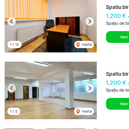
Spatiu bi
1,200 €
Spațiu de bi
Previous
Next
Vezi
1
/
12
Harta
Spatiu bi
1,200 €
Spațiu de bi
Previous
Next
Vezi
1
/
5
Harta