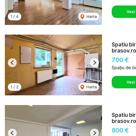
Vezi
1
/
4
Harta
Spatiu bi
brasov.r
700 €
Previous
Next
Spațiu de bi
Vezi
1
/
2
Harta
Spatiu bi
brasov.r
800 €
Previous
Next