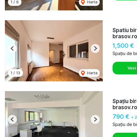
1
/
6
Harta
Spatiu bi
brasov.r
1,500 €
Previous
Next
Spațiu de bi
Vezi
1
/
13
Harta
Spațiu bi
brasov.r
790 €
+ 
Previous
Next
Spațiu de bi