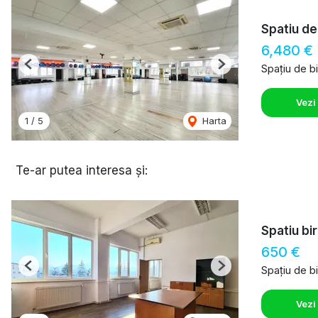
Spatiu de
6,480 €
Spațiu de bi
Previous
Next
Vezi
1
/
5
Harta
Te-ar putea interesa și:
Spatiu bi
650 €
Spațiu de bi
Previous
Next
Vezi