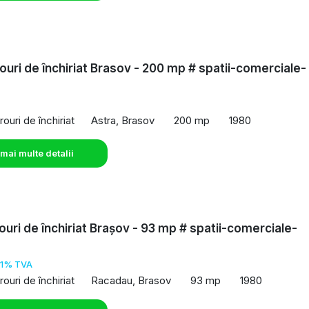
rouri de închiriat Brasov - 200 mp # spatii-comerciale-
o
rouri de închiriat
Astra, Brasov
200 mp
1980
 mai multe detalii
rouri de închiriat Brașov - 93 mp # spatii-comerciale-
o
21% TVA
rouri de închiriat
Racadau, Brasov
93 mp
1980