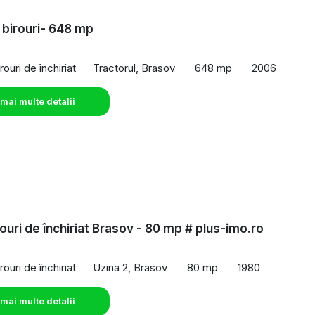
 birouri- 648 mp
rouri de închiriat
Tractorul, Brasov
648 mp
2006
 mai multe detalii
rouri de închiriat Brasov - 80 mp # plus-imo.ro
rouri de închiriat
Uzina 2, Brasov
80 mp
1980
 mai multe detalii