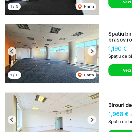
Vezi
1
/
3
Harta
Spatiu bi
brasov.r
1,190 €
Previous
Next
Spațiu de bi
Vezi
1
/
11
Harta
Birouri d
1,968 €
Spațiu de bi
Previous
Next