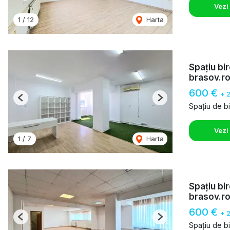
Vezi
1
/
12
Harta
Spațiu bi
brasov.r
600 €
+ 
Previous
Next
Spațiu de bi
Vezi
1
/
7
Harta
Spațiu bi
brasov.r
600 €
+ 
Previous
Next
Spațiu de bi