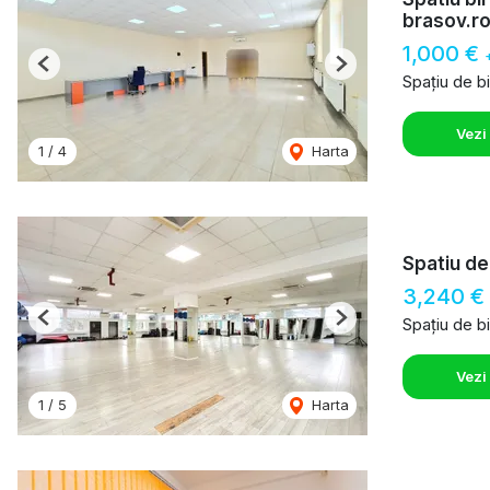
brasov.r
1,000 €
Previous
Next
Spațiu de bi
Vezi
1
/
4
Harta
Spatiu de
3,240 €
Spațiu de bi
Previous
Next
Vezi
1
/
5
Harta