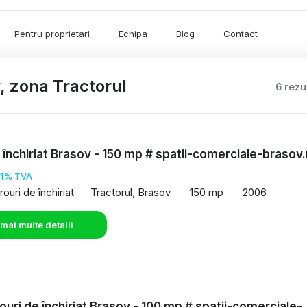
Pentru proprietari
Echipa
Blog
Contact
v, zona Tractorul
6 rezu
e închiriat Brasov - 150 mp # spatii-comerciale-brasov.
21% TVA
rouri de închiriat
Tractorul, Brasov
150 mp
2006
 mai multe detalii
rouri de închiriat Brasov - 100 mp # spatii-comerciale-