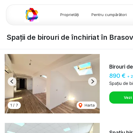
Proprietăți
Pentru cumpărători
Spații de birouri de închiriat în Braso
Birouri d
890 €
+ 
Spațiu de bi
Previous
Next
Vezi
1
/
7
Harta
Spatiu bi