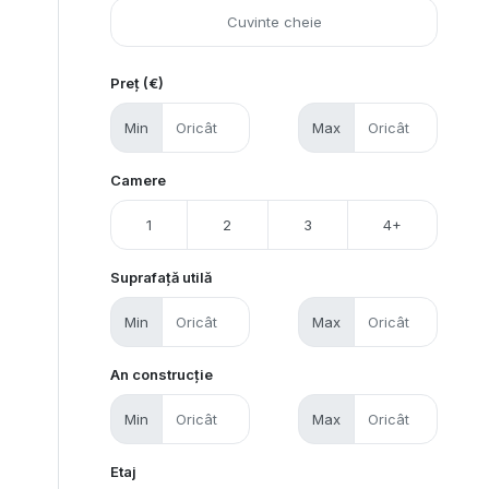
Preț (€)
Min
Max
Camere
1
2
3
4+
Suprafață utilă
Min
Max
An construcție
Min
Max
Etaj