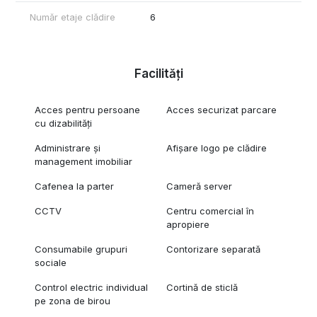
Număr etaje clădire
6
Facilități
Acces pentru persoane
Acces securizat parcare
cu dizabilități
Administrare și
Afișare logo pe clădire
management imobiliar
Cafenea la parter
Cameră server
CCTV
Centru comercial în
apropiere
Consumabile grupuri
Contorizare separată
sociale
Control electric individual
Cortină de sticlă
pe zona de birou