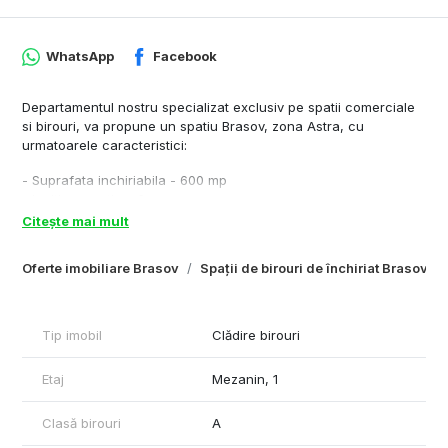
WhatsApp
Facebook
Departamentul nostru specializat exclusiv pe spatii comerciale
si birouri, va propune un spatiu Brasov, zona Astra, cu
urmatoarele caracteristici:
- Suprafata inchiriabila - 600 mp
- Inaltime spatiu – 3 m
- Compartimentare – open space, grupuri sanitare, spatiu de
Citește mai mult
depozitare, hol, chicineta
- Parcare - contra cost 40 euro/loc
Oferte imobiliare Brasov
Spații de birouri de închiriat Brasov
- Acces transport in comun - 50 m distanta fata de imobil
- Dotari si finisaje - HVAC sistem, ascensor, tavan casetat,
corpuri de iluminat incastrate, mocheta, sistem de alarma,
receptie, grupuri sanitare
Tip imobil
Clădire birouri
Cu respect,
Etaj
Mezanin, 1
Rares Feraru – Commercial Real Estate Specialist
Plus-Imo
Clasă birouri
A
Tel: +40790070077