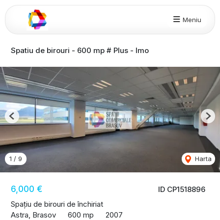
Meniu
Spatiu de birouri - 600 mp # Plus - Imo
Previous
Nex
1
/
9
Harta
6,000 €
ID CP1518896
Spațiu de birouri de închiriat
Astra, Brasov
600 mp
2007