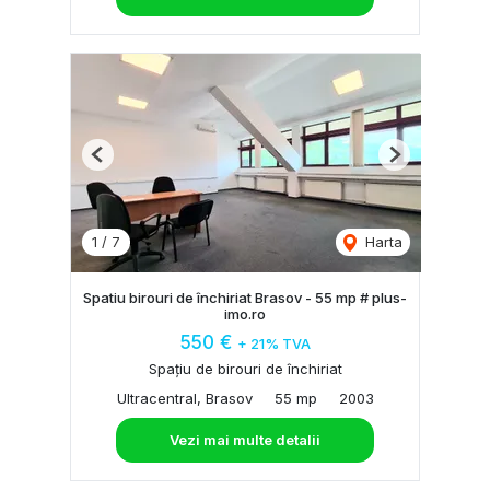
Previous
Next
1
/
7
Harta
Spatiu birouri de închiriat Brasov - 55 mp # plus-
imo.ro
550 €
+ 21% TVA
Spațiu de birouri de închiriat
Ultracentral, Brasov
55 mp
2003
Vezi mai multe detalii