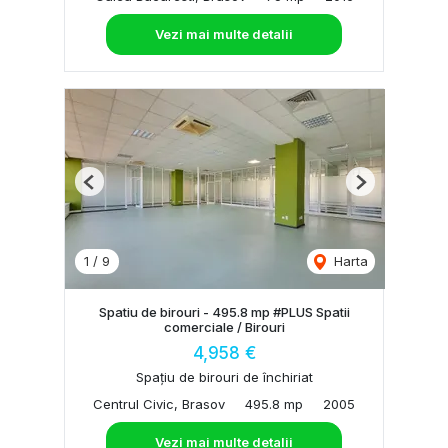
Vezi mai multe detalii
Previous
Next
1
/
9
Harta
Spatiu de birouri - 495.8 mp #PLUS Spatii
comerciale / Birouri
4,958 €
Spațiu de birouri de închiriat
Centrul Civic, Brasov
495.8 mp
2005
Vezi mai multe detalii