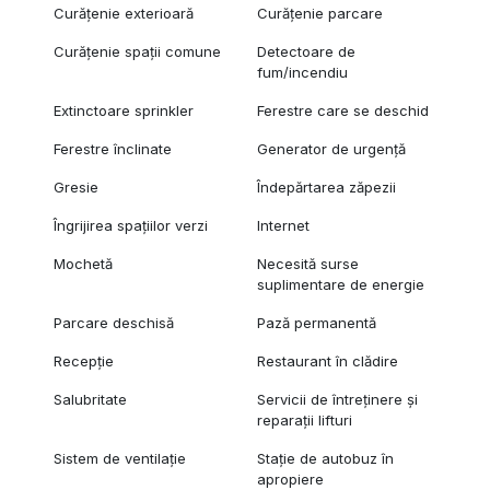
Curățenie exterioară
Curățenie parcare
Curățenie spații comune
Detectoare de
fum/incendiu
Extinctoare sprinkler
Ferestre care se deschid
Ferestre înclinate
Generator de urgență
Gresie
Îndepărtarea zăpezii
Îngrijirea spațiilor verzi
Internet
Mochetă
Necesită surse
suplimentare de energie
Parcare deschisă
Pază permanentă
Recepție
Restaurant în clădire
Salubritate
Servicii de întreținere și
reparații lifturi
Sistem de ventilație
Stație de autobuz în
apropiere