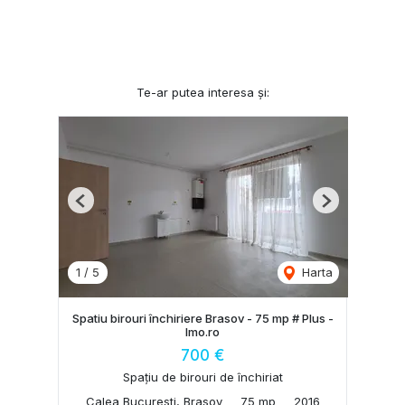
Te-ar putea interesa și:
Previous
Next
1
/
5
Harta
Spatiu birouri închiriere Brasov - 75 mp # Plus -
Imo.ro
700 €
Spațiu de birouri de închiriat
Calea Bucuresti, Brasov
75 mp
2016