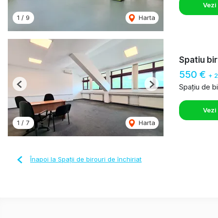
Vezi
1
/
9
Harta
Spatiu bi
550 €
+ 
Spațiu de bi
Previous
Next
Vezi
1
/
7
Harta
Înapoi la Spații de birouri de închiriat