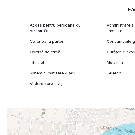
Fac
Acces pentru persoane cu
Administrare 
dizabilități
imobiliar
Cafenea la parter
Consumabile gr
Cortină de sticlă
Curățenie exte
Internet
Mochetă
Sistem climatizare 4 țevi
Telefon
Vedere spre oraș