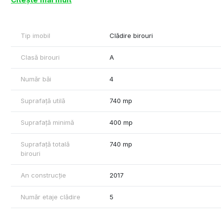
Compartimentare - zone de birouri, grupuri sanitare, hol
Acces transport in comun - 100 m distanta fata de imobil
Dotari si finisaje - HVAC sistem, ascensor, tavan casetat, corp
Tip imobil
Clădire birouri
grupuri sanitare
Cu respect,
Clasă birouri
A
Rares Feraru – Commercial Real Estate Specialist
Plus-Imo
Număr băi
4
Tel: +40790070077
Suprafață utilă
740 mp
Suprafață minimă
400 mp
Suprafață totală
740 mp
birouri
An construcție
2017
Număr etaje clădire
5