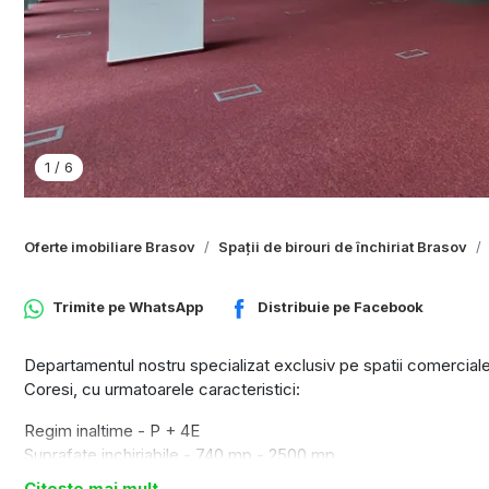
1
/
6
Oferte imobiliare Brasov
Spații de birouri de închiriat Brasov
Trimite pe
WhatsApp
Distribuie pe
Facebook
Departamentul nostru specializat exclusiv pe spatii comerciale s
Coresi, cu urmatoarele caracteristici:
Regim inaltime - P + 4E
Suprafate inchiriabile - 740 mp - 2500 mp
Inaltime spatiu - 3 m
Citește mai mult