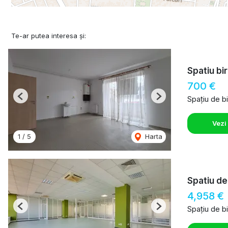
Te-ar putea interesa și:
Spatiu bir
700 €
Spațiu de bi
Previous
Next
Vezi
1
/
5
Harta
Spatiu de
4,958 €
Spațiu de bi
Previous
Next