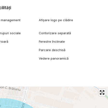
ilități
și management
Afișare logo pe clădire
upuri sociale
Contorizare separată
rioară
Ferestre înclinate
Parcare deschisă
Vedere panoramică