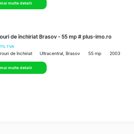
 mai multe detalii
rouri de închiriat Brasov - 55 mp # plus-imo.ro
21% TVA
rouri de închiriat
Ultracentral, Brasov
55 mp
2003
 mai multe detalii