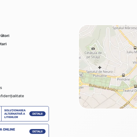
ători
tari
es
fidențialitate