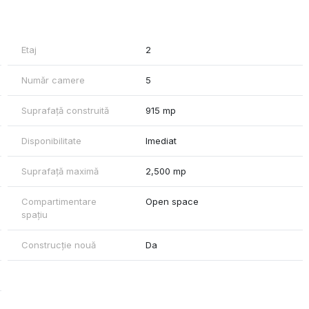
uri de iluminat incastrate, mocheta, sistem de alarma, receptie,
Etaj
2
Număr camere
5
Suprafață construită
915 mp
Disponibilitate
Imediat
Suprafață maximă
2,500 mp
Compartimentare
Open space
spațiu
Construcție nouă
Da