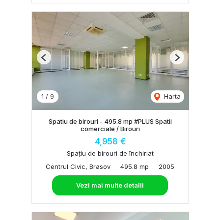
Previous
Next
1
/
9
Harta
Spatiu de birouri - 495.8 mp #PLUS Spatii
comerciale / Birouri
4,958 €
Spațiu de birouri de închiriat
Centrul Civic, Brasov
495.8 mp
2005
Vezi mai multe detalii