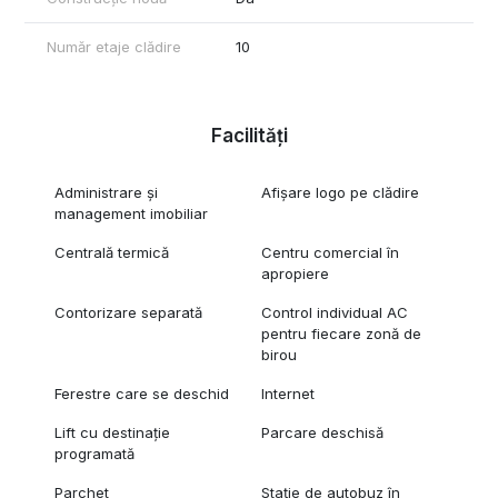
Număr etaje clădire
10
Facilități
Administrare și
Afișare logo pe clădire
management imobiliar
Centrală termică
Centru comercial în
apropiere
Contorizare separată
Control individual AC
pentru fiecare zonă de
birou
Ferestre care se deschid
Internet
Lift cu destinație
Parcare deschisă
programată
Parchet
Stație de autobuz în