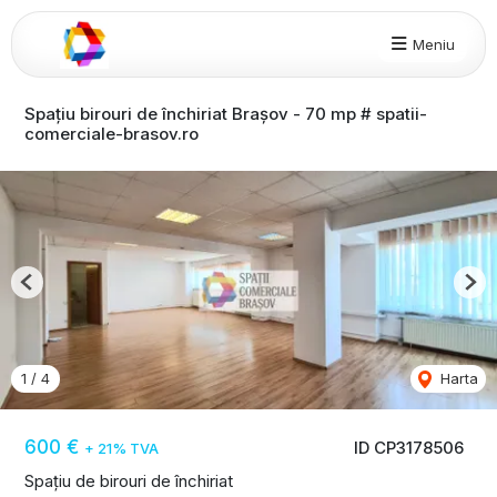
Meniu
Spațiu birouri de închiriat Brașov - 70 mp # spatii-
comerciale-brasov.ro
Previous
Nex
1
/
4
Harta
600 €
ID CP3178506
+ 21% TVA
Spațiu de birouri de închiriat