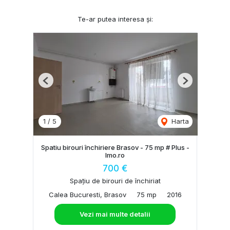
Te-ar putea interesa și:
Previous
Next
1
/
5
Harta
Spatiu birouri închiriere Brasov - 75 mp # Plus -
Imo.ro
700 €
Spațiu de birouri de închiriat
Calea Bucuresti, Brasov
75 mp
2016
Vezi mai multe detalii