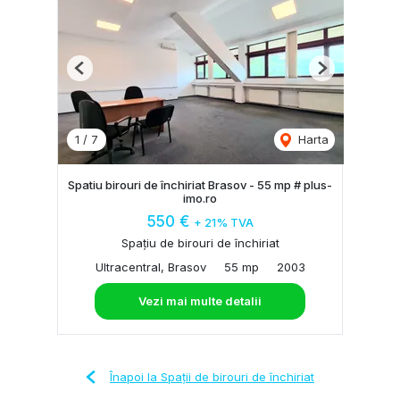
Previous
Next
1
/
7
Harta
Spatiu birouri de închiriat Brasov - 55 mp # plus-
imo.ro
550 €
+ 21% TVA
Spațiu de birouri de închiriat
Ultracentral, Brasov
55 mp
2003
Vezi mai multe detalii
Înapoi la Spații de birouri de închiriat