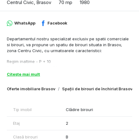
Centrul Civic, Brasov
70 mp
1980
WhatsApp
Facebook
Departamentul nostru specializat exclusiv pe spatii comerciale
si birouri, va propune un spatiu de birouri situata in Brasov,
zona Centru Civic, cu urmatoarele caracteristici:
Regim inaltime - P + 10
Suprafate inchiriabile - 70 mp
Inaltime spatiu - 3
Citește mai mult
Compartimentare - open space, grup sanitar, hol .
Acces transport in comun - 200 m distanta fata de imobil.
Oferte imobiliare Brasov
Spații de birouri de închiriat Brasov
Dotari si finisaje - centrala, calorifere și corpuri de iluminat.
Cu respect,
Florin Feraru – Commercial Real Estate Specialist
Tip imobil
Clădire birouri
www.Spatii-comerciale-brasov.ro
Etaj
2
Tel: +40736675773
Clasă birouri
B