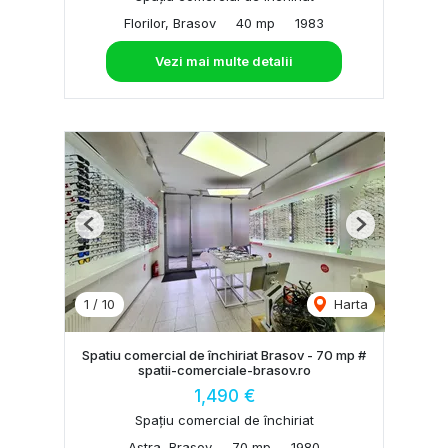
Florilor, Brasov
40 mp
1983
Vezi mai multe detalii
Previous
Next
1
/
10
Harta
Spatiu comercial de închiriat Brasov - 70 mp #
spatii-comerciale-brasov.ro
1,490 €
Spațiu comercial de închiriat
Astra, Brasov
70 mp
1980