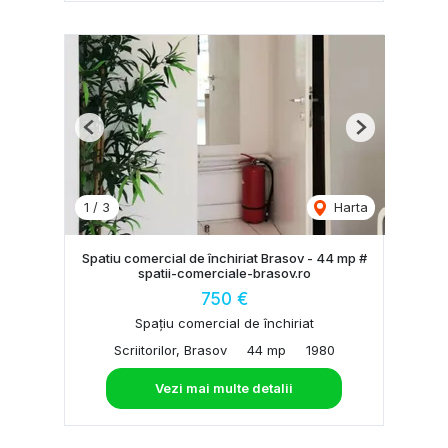
Previous
Next
1
/
3
Harta
Spatiu comercial de închiriat Brasov - 44 mp #
spatii-comerciale-brasov.ro
750 €
Spațiu comercial de închiriat
Scriitorilor, Brasov
44 mp
1980
Vezi mai multe detalii