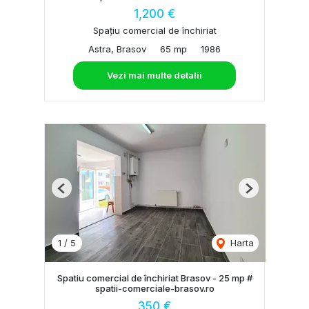
1,200 €
Spațiu comercial de închiriat
Astra, Brasov
65 mp
1986
Vezi mai multe detalii
Previous
Next
1
/
5
Harta
Spatiu comercial de închiriat Brasov - 25 mp #
spatii-comerciale-brasov.ro
350 €