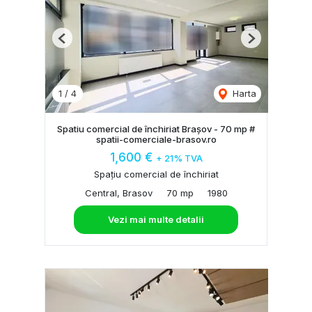
Previous
Next
1
/
4
Harta
Spatiu comercial de închiriat Brașov - 70 mp #
spatii-comerciale-brasov.ro
1,600 €
+ 21% TVA
Spațiu comercial de închiriat
Central, Brasov
70 mp
1980
Vezi mai multe detalii