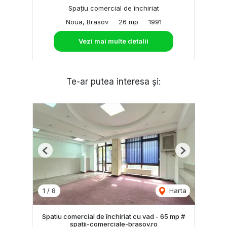
Spațiu comercial de închiriat
Noua, Brasov
26 mp
1991
Vezi mai multe detalii
Te-ar putea interesa și:
Previous
Next
1
/
8
Harta
Spatiu comercial de închiriat cu vad - 65 mp #
spatii-comerciale-brasov.ro