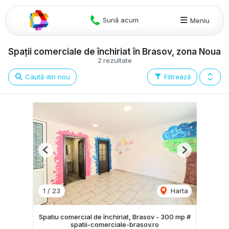
Sună acum
Meniu
Spații comerciale de închiriat în Brasov, zona Noua
2 rezultate
Caută din nou
Filtrează
Previous
Next
1
/
23
Harta
Spatiu comercial de închiriat, Brasov - 300 mp #
spatii-comerciale-brasov.ro