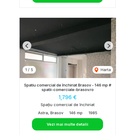
Previous
Next
1
/
5
Harta
Spatiu comercial de închiriat Brasov - 146 mp #
spatii-comerciale-brasov.ro
1,796 €
Spațiu comercial de închiriat
Astra, Brasov
146 mp
1985
Vezi mai multe detalii