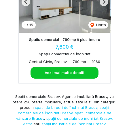
Previous
Next
1
/
15
Harta
Spatiu comercial - 760 mp # plus-imo.ro
7,600 €
Spațiu comercial de închiriat
Centrul Civic, Brasov
760 mp
1960
Vezi mai multe detalii
Spatii comerciale Brasov, Agenție imobiliară Brasov, va
ofera 256 oferte imobiliare, actualizate la zi, din categorii
precum
spații de birouri de închiriat Brasov
,
spații
comerciale de închiriat Brasov
,
spații comerciale de
vânzare Brasov
,
spații comerciale de închiriat Brasov,
Astra
sau
spații industriale de închiriat Brasov
.