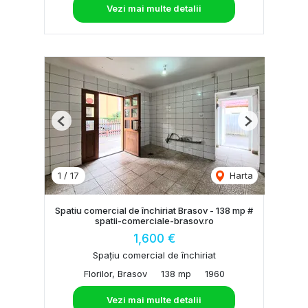
Vezi mai multe detalii
Previous
Next
1
/
17
Harta
Spatiu comercial de închiriat Brasov - 138 mp #
spatii-comerciale-brasov.ro
1,600 €
Spațiu comercial de închiriat
Florilor, Brasov
138 mp
1960
Vezi mai multe detalii