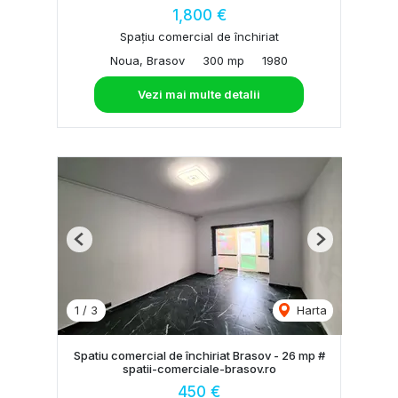
1,800 €
Spațiu comercial de închiriat
Noua, Brasov
300 mp
1980
Vezi mai multe detalii
Previous
Next
1
/
3
Harta
Spatiu comercial de închiriat Brasov - 26 mp #
spatii-comerciale-brasov.ro
450 €