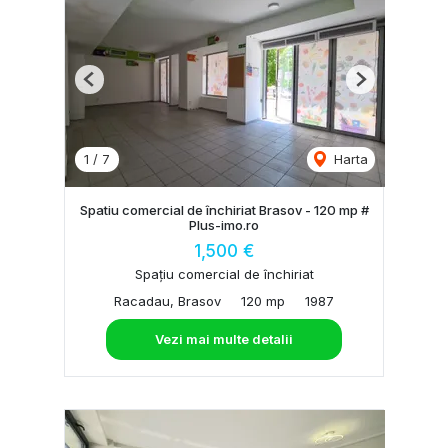
Previous
Next
1
/
7
Harta
Spatiu comercial de închiriat Brasov - 120 mp #
Plus-imo.ro
1,500 €
Spațiu comercial de închiriat
Racadau, Brasov
120 mp
1987
Vezi mai multe detalii