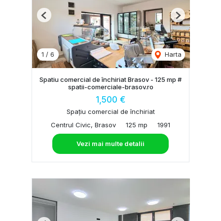
Previous
Next
1
/
6
Harta
Spatiu comercial de închiriat Brasov - 125 mp #
spatii-comerciale-brasov.ro
1,500 €
Spațiu comercial de închiriat
Centrul Civic, Brasov
125 mp
1991
Vezi mai multe detalii