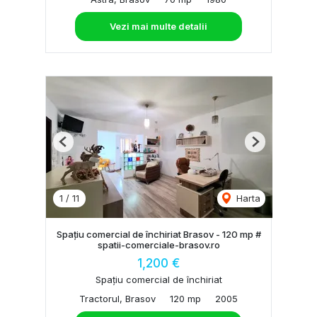
Vezi mai multe detalii
Previous
Next
1
/
11
Harta
Spațiu comercial de închiriat Brasov - 120 mp #
spatii-comerciale-brasov.ro
1,200 €
Spațiu comercial de închiriat
Tractorul, Brasov
120 mp
2005