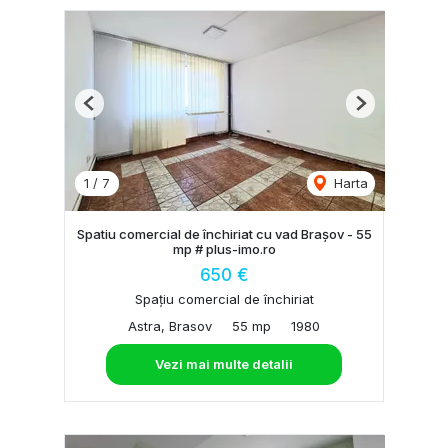
Previous
Next
1
/
7
Harta
Spatiu comercial de închiriat cu vad Brașov - 55
mp # plus-imo.ro
650 €
Spațiu comercial de închiriat
Astra, Brasov
55 mp
1980
Vezi mai multe detalii