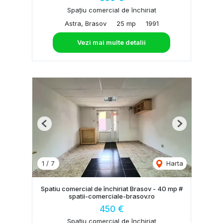
Spațiu comercial de închiriat
Astra, Brasov
25 mp
1991
Vezi mai multe detalii
Previous
Next
1
/
7
Harta
Spatiu comercial de închiriat Brasov - 40 mp #
spatii-comerciale-brasov.ro
450 €
Spațiu comercial de închiriat