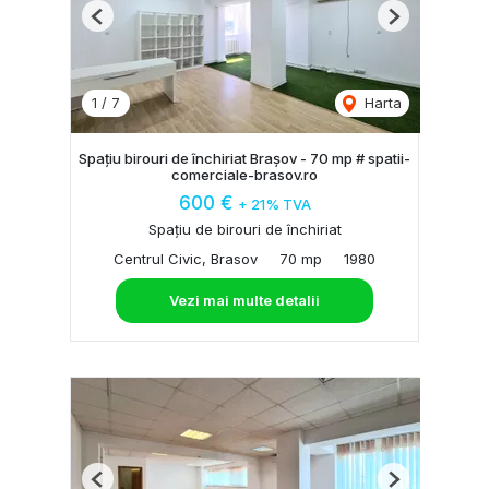
Previous
Next
1
/
7
Harta
Spațiu birouri de închiriat Brașov - 70 mp # spatii-
comerciale-brasov.ro
600 €
+ 21% TVA
Spațiu de birouri de închiriat
Centrul Civic, Brasov
70 mp
1980
Vezi mai multe detalii
Previous
Next