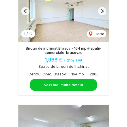
Previous
Next
1
/
12
Harta
Birouri de închiriat Brasov - 164 mp # spatii-
comerciale-brasov.ro
1,968 €
+ 21% TVA
Spațiu de birouri de închiriat
Centrul Civic, Brasov
164 mp
2006
Vezi mai multe detalii