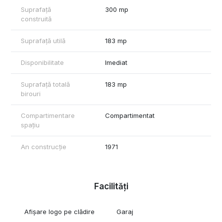
Spatii-comerciale-brasov.ro
Suprafață
300 mp
Birouribrasov.ro
construită
Hale Brașov.ro
Suprafață utilă
183 mp
Va doresc o zi frumoasa!
Disponibilitate
Imediat
Suprafață totală
183 mp
birouri
Compartimentare
Compartimentat
spațiu
An construcție
1971
Facilități
Afișare logo pe clădire
Garaj