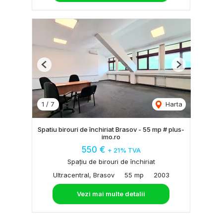
Previous
Next
1
/
7
Harta
Spatiu birouri de închiriat Brasov - 55 mp # plus-
imo.ro
550 €
+ 21% TVA
Spațiu de birouri de închiriat
Ultracentral, Brasov
55 mp
2003
Vezi mai multe detalii