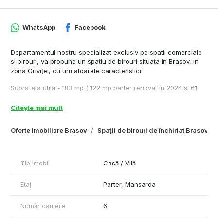
WhatsApp
Facebook
Departamentul nostru specializat exclusiv pe spatii comerciale
si birouri, va propune un spatiu de birouri situata in Brasov, in
zona Griviței, cu urmatoarele caracteristici:
Suprafata utila - 183 mp ( 122 mp parter renovat în 2024 și 61
mp la mansarda nerenovați)
Suprafața depozitare - 60 mp la mansarda, garaj 26 mp, două
Citește mai mult
beciuri 38 mp
Inaltime spatiu - 3 m
Oferte imobiliare Brasov
Spații de birouri de închiriat Brasov
Compartimentare :
- parter : patru birouri, chicinetă, grup sanitar, baie, hol
- mansarda: două camere, hol, baie, spatiu de depozitare 60
mp
Tip imobil
Casă / Vilă
Acces transport in comun - 50 m distanta fata de imobil
Dotari si finisaje - centrala, corpuri de iluminat incastrate,
Etaj
Parter, Mansarda
parchet, garaj 26mp, două beciuri uscate, curte
Număr camere
6
Rareș Feraru - specialist spatii comerciale
Telefon: 0790070077