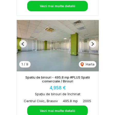
Vezi mai multe detalii
Previous
Next
1
/
9
Harta
Spatiu de birouri - 495.8 mp #PLUS Spatii
comerciale / Birouri
4,958 €
Spațiu de birouri de închiriat
Centrul Civic, Brasov
495.8 mp
2005
Vezi mai multe detalii