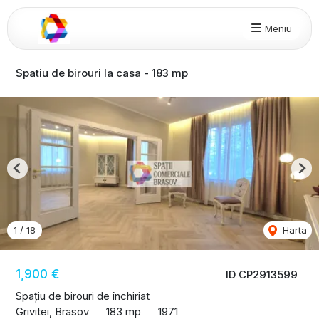
Meniu
Spatiu de birouri la casa - 183 mp
Previous
Nex
1
/
18
Harta
1,900 €
ID CP2913599
Spațiu de birouri de închiriat
Grivitei, Brasov
183 mp
1971