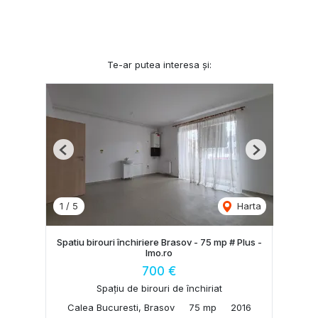
Te-ar putea interesa și:
Previous
Next
1
/
5
Harta
Spatiu birouri închiriere Brasov - 75 mp # Plus -
Imo.ro
700 €
Spațiu de birouri de închiriat
Calea Bucuresti, Brasov
75 mp
2016