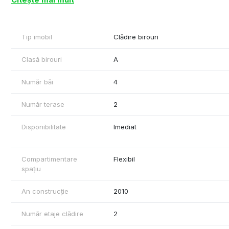
Compartimentare - 12 birouri, grupuri sanitare, hol, chicineta, 
Acces transport in comun - 100 m distanta fata de imobil
Dotari si finisaje - centrala termica, corpuri de iluminat incast
Tip imobil
Clădire birouri
La preț nu se adaugă TVA.
Cu respect,
Clasă birouri
A
Rares Feraru – Commercial Real Estate Specialist
Plus
Număr băi
4
Tel: +40790070077
Număr terase
2
Disponibilitate
Imediat
Compartimentare
Flexibil
spațiu
An construcție
2010
Număr etaje clădire
2