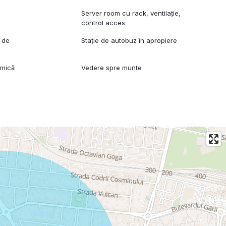
Server room cu rack, ventilație,
control acces
 de
Stație de autobuz în apropiere
i
amică
Vedere spre munte