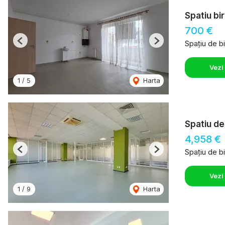
Spatiu bir
700 €
Spațiu de bi
Previous
Next
Vezi
1
/
5
Harta
Spatiu de
4,958 €
Spațiu de bi
Previous
Next
Vezi
1
/
9
Harta