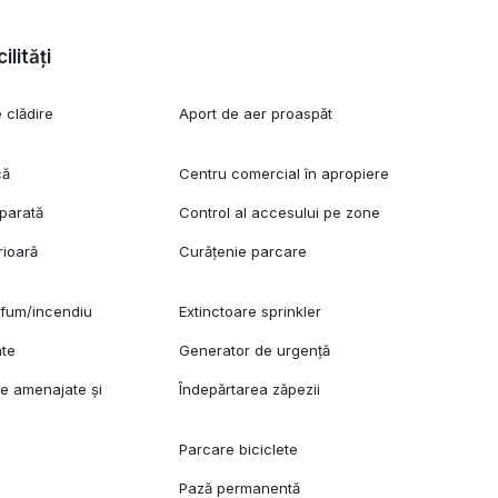
ilități
 clădire
Aport de aer proaspăt
că
Centru comercial în apropiere
parată
Control al accesului pe zone
rioară
Curățenie parcare
 fum/incendiu
Extinctoare sprinkler
ate
Generator de urgență
re amenajate și
Îndepărtarea zăpezii
Parcare biciclete
Pază permanentă