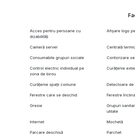
Fac
Acces pentru persoane cu
Afișare logo pe
dizabilități
Cameră server
Centrală termi
Consumabile grupuri sociale
Contorizare se
Control electric individual pe
Curățenie exte
zona de birou
Curățenie spații comune
Detectoare de
Ferestre care se deschid
Ferestre înclin
Gresie
Grupuri sanita
utilate
Internet
Mochetă
Parcare deschisă
Parchet