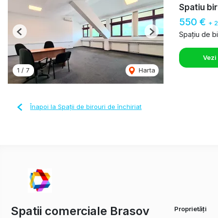
Spatiu bi
550 €
+ 
Spațiu de bi
Previous
Next
Vezi
1
/
7
Harta
Înapoi la Spații de birouri de închiriat
Spatii comerciale Brasov
Proprietăți