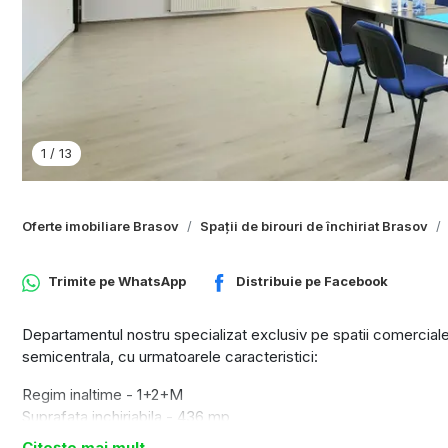
1
/
13
Oferte imobiliare Brasov
Spații de birouri de închiriat Brasov
Trimite pe
WhatsApp
Distribuie pe
Facebook
Departamentul nostru specializat exclusiv pe spatii comerciale s
semicentrala, cu urmatoarele caracteristici:
Regim inaltime - 1+2+M
Suprafata inchiriabila - 436 mp
Inaltime spatiu - 2,8 m
Citește mai mult