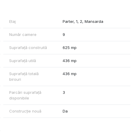
camera server, depozitare, sal de sedinte
rate, parchet, sistem card acces, aer conditionat
Etaj
Parter, 1, 2, Mansarda
Număr camere
9
Suprafață construită
625 mp
Suprafață utilă
436 mp
Suprafață totală
436 mp
birouri
Parcări suprafață
3
disponibile
Construcție nouă
Da